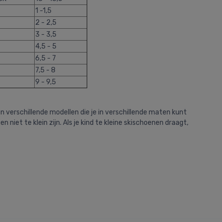
1 -1,5
2 - 2,5
3 - 3,5
4,5 - 5
6,5 - 7
7,5 - 8
9 - 9,5
n verschillende modellen die je in verschillende maten kunt
 niet te klein zijn. Als je kind te kleine skischoenen draagt,