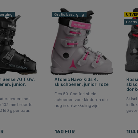
zorging
Gratis bezorging
UITVE
Gratis
 Sense 70 T GW,
Atomic Hawx Kids 4,
Rossi
nen, junior,
skischoenen, junior, roze
skisc
donke
Flex 50. Comfortabele
inderschoen met
Skisc
schoenen voor kinderen die
en 102 mm breedte.
in fle
nog in ontwikkeling zijn
3160 g per paar.
gevor
UR
160 EUR
104 