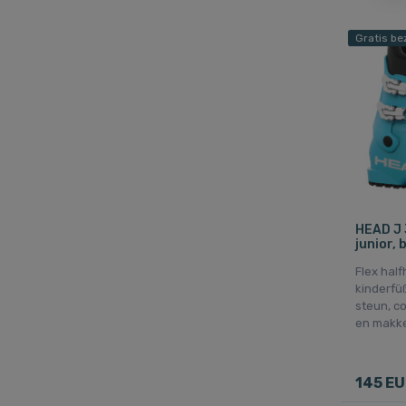
Gratis be
HEAD J 
junior, 
Flex half
kinderfü
steun, c
en makkel
145 E