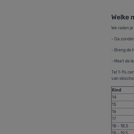
Welke 
We raden je
- Ga zonde
- Breng de 
- Meet de l
Tel 1-1½ ce
van skischo
Kind
14
15
16
17
18 - 18,5
19 - 19,5