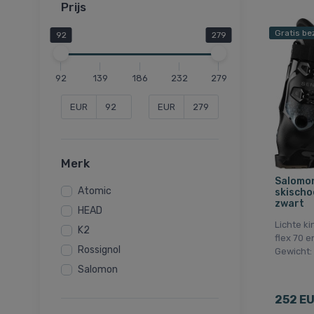
Prijs
Gratis be
92
279
92
139
186
232
279
EUR
EUR
Merk
Salomon
Atomic
skischoe
zwart
HEAD
Lichte k
K2
flex 70 
Rossignol
Gewicht: 
Salomon
252 E