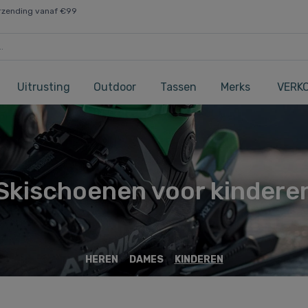
rzending vanaf €99
Uitrusting
Outdoor
Tassen
Merks
VERK
Skischoenen voor kindere
HEREN
DAMES
KINDEREN