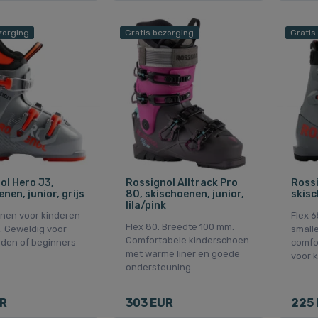
zorging
Gratis bezorging
Gratis
ol Hero J3,
Rossignol Alltrack Pro
Rossi
nen, junior, grijs
80, skischoenen, junior,
skisc
lila/pink
nen voor kinderen
Flex 6
Flex 80. Breedte 100 mm.
0. Geweldig voor
smalle
Comfortabele kinderschoen
den of beginners
comfor
met warme liner en goede
voor k
ondersteuning.
UR
303 EUR
225