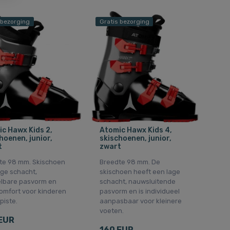
 bezorging
Gratis bezorging
c Hawx Kids 2,
Atomic Hawx Kids 4,
hoenen, junior,
skischoenen, junior,
t
zwart
te 98 mm. Skischoen
Breedte 98 mm. De
age schacht,
skischoen heeft een lage
elbare pasvorm en
schacht, nauwsluitende
comfort voor kinderen
pasvorm en is individueel
piste.
aanpasbaar voor kleinere
voeten.
EUR
160 EUR