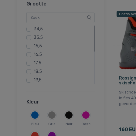
Grootte
Gratis be
34,5
35,5
15,5
16,5
17,5
18,5
Rossign
19,5
skischoe
20,5
Skischoe
21,0
in flex 4
Kleur
gevorder
21,5
22,5
23,5
Bleu
Gris
Noir
Rose
160 E
24,5