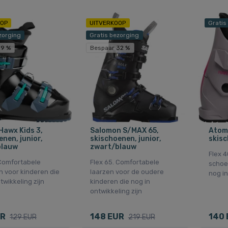
OOP
UITVERKOOP
Gratis
zorging
Gratis bezorging
19 %
Bespaar 32 %
Hawx Kids 3,
Salomon S/MAX 65,
Atomi
nen, junior,
skischoenen, junior,
skisc
blauw
zwart/blauw
Flex 
 Comfortabele
Flex 65. Comfortabele
schoe
 voor kinderen die
laarzen voor de oudere
nog in
twikkeling zijn
kinderen die nog in
ontwikkeling zijn
UR
148 EUR
140 
129 EUR
219 EUR