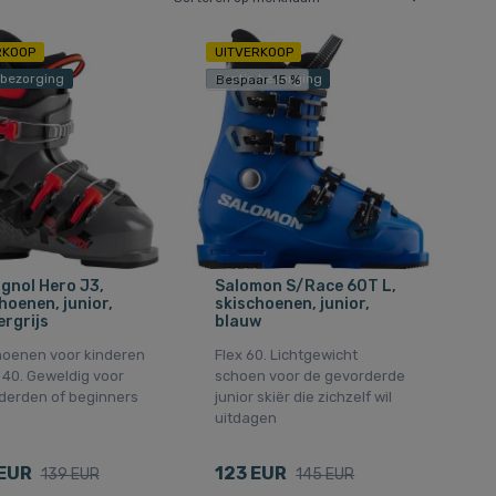
RKOOP
UITVERKOOP
 bezorging
Gratis bezorging
Bespaar 15 %
gnol Hero J3,
Salomon S/Race 60T L,
hoenen, junior,
skischoenen, junior,
rgrijs
blauw
hoenen voor kinderen
Flex 60. Lichtgewicht
x 40. Geweldig voor
schoen voor de gevorderde
derden of beginners
junior skiër die zichzelf wil
uitdagen
EUR
123 EUR
139 EUR
145 EUR