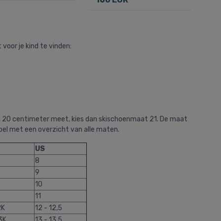
oor je kind te vinden:
eeld 20 centimeter meet, kies dan skischoenmaat 21. De maat
bel met een overzicht van alle maten.
US
8
9
10
11
2K
12 - 12,5
3K
13 - 13,5