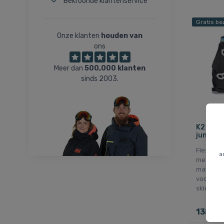
Bekroonde klantenservice
Gratis be
Onze klanten
houden van
ons
Meer dan
500,000 klanten
sinds 2003.
K2 Indy
junior, 
Flex 4. 
a
met goed
makkelijk
voor kind
skiën.
135 EU