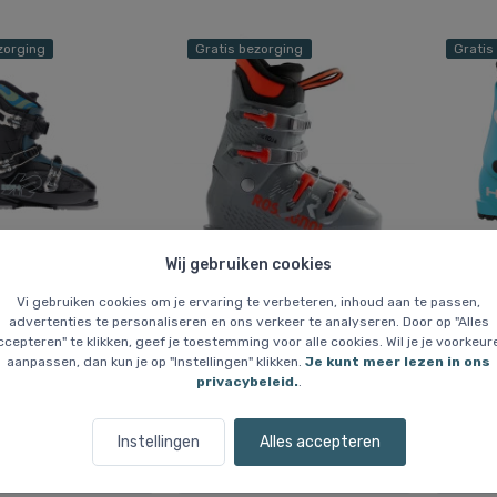
zorging
Gratis bezorging
Gratis
Wij gebruiken cookies
 3, skischoenen,
Rossignol Hero J4,
HEAD 
zwart
skischoenen, junior, grijs
junio
Vi gebruiken cookies om je ervaring te verbeteren, inhoud aan te passen,
advertenties te personaliseren en ons verkeer te analyseren. Door op "Alles
Comfortabele laars
Skischoenen voor kinderen
Flex z
ccepteren" te klikken, geef je toestemming voor alle cookies. Wil je je voorkeur
e steun en
in flex 50. Geweldig
brede
aanpassen, dan kun je op "Instellingen" klikken.
Je kunt meer lezen in ons
e afstelling, ideaal
ongeacht het niveau van
comfo
privacybeleid.
.
eren die leren
het kind
begin
Instellingen
Alles accepteren
R
175 EUR
135 