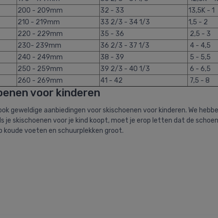
200 - 209mm
32 - 33
13,5K - 1
210 - 219mm
33 2/3 - 34 1/3
1,5 - 2
220 - 229mm
35 - 36
2,5 - 3
230- 239mm
36 2/3 - 37 1/3
4 - 4,5
240 - 249mm
38 - 39
5 - 5,5
250 - 259mm
39 2/3 - 40 1/3
6 - 6,5
260 - 269mm
41 - 42
7,5 - 8
oenen voor kinderen
e ook geweldige aanbiedingen voor skischoenen voor kinderen. We hebbe
ls je skischoenen voor je kind koopt, moet je erop letten dat de schoenen
op koude voeten en schuurplekken groot.