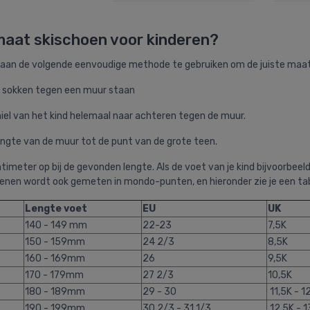
maat skischoen voor kinderen?
 aan de volgende eenvoudige methode te gebruiken om de juiste maat v
r sokken tegen een muur staan
hiel van het kind helemaal naar achteren tegen de muur.
engte van de muur tot de punt van de grote teen.
ntimeter op bij de gevonden lengte. Als de voet van je kind bijvoorb
enen wordt ook gemeten in mondo-punten, en hieronder zie je een ta
Lengte voet
EU
UK
140 - 149 mm
22-23
7,5K
150 - 159mm
24 2/3
8,5K
160 - 169mm
26
9,5K
170 - 179mm
27 2/3
10,5K
180 - 189mm
29 - 30
11,5K - 1
190 - 199mm
30 2/3 - 31 1/3
12,5K - 1