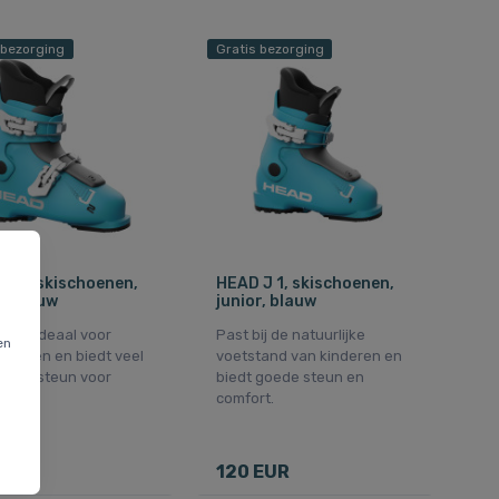
 bezorging
Gratis bezorging
J 2, skischoenen,
HEAD J 1, skischoenen,
r, blauw
junior, blauw
acht, ideaal voor
Past bij de natuurlijke
en
 voeten en biedt veel
voetstand van kinderen en
rt en steun voor
biedt goede steun en
ners.
comfort.
EUR
120 EUR