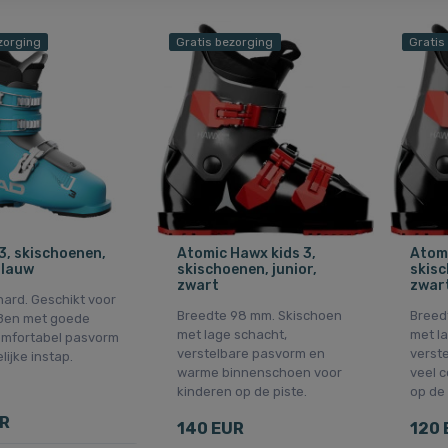
zorging
Gratis bezorging
Gratis
3, skischoenen,
Atomic Hawx kids 3,
Atomi
blauw
skischoenen, junior,
skisc
zwart
zwar
hard. Geschikt voor
Breedte 98 mm. Skischoen
Breed
ßen met goede
met lage schacht,
met l
omfortabel pasvorm
verstelbare pasvorm en
verst
ijke instap.
warme binnenschoen voor
veel 
kinderen op de piste.
op de 
UR
140 EUR
120 