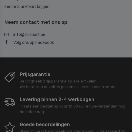
Een retouretiket krijgen
Neem contact met ons op
info@skisport.be
Volg ons op Facebook
Prijsgarantie
Je krijgt een prijsgarantie op alle artikelen.
We hanteren dezelfde prijzen als onze concurrenten.
Levering binnen 2-4 werkdagen
Plaats een bestelling vóór 18.00 uur en we verzenden nog
dezelfde dag.
Goede beoordelingen
Skisport.be
is beoordeeld
4,9
sterren van
5
. Gebaseerd op