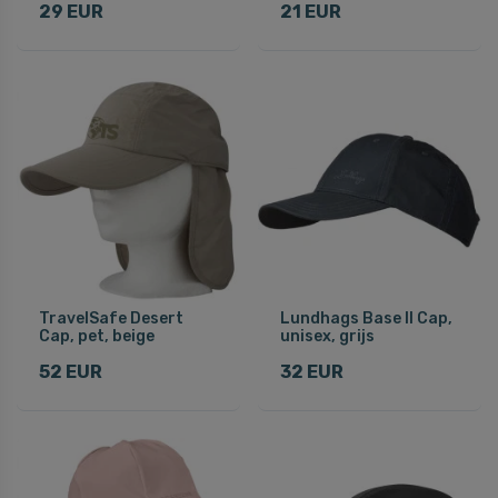
29 EUR
21 EUR
TravelSafe Desert
Lundhags Base II Cap,
Cap, pet, beige
unisex, grijs
52 EUR
32 EUR