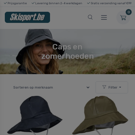
Prijsgarantie
Levering binnen 2-4 werkdagen
Gratis verzending vanaf €99
0
Caps en
zomerhoeden
Filter