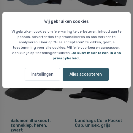
Wij gebruiken cookies
Montane Basecamp
Montane Dyno Stretch
Mono Cap, blauw
Cap, zwart
Vi gebruiken cookies om je ervaring te verbeteren, inhoud aan te
passen, advertenties te personaliseren en ons verkeer te
30 EUR
33 EUR
analyseren. Door op "Alles accepteren" te klikken, geef je
toestemming voor alle cookies. Wil je je voorkeuren aanpassen,
dan kun je op "Instellingen" klikken.
Je kunt meer lezen in ons
privacybeleid.
.
Instellingen
Alles accepteren
Salomon Shakeout,
Lundhags Core Pocket
zonneklep, heren,
Cap, unisex, grijs
zwart