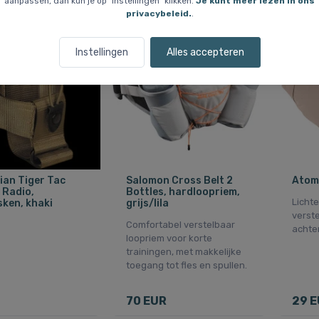
aanpassen, dan kun je op "Instellingen" klikken.
Je kunt meer lezen in ons
privacybeleid.
.
Laatste op voorraad
Instellingen
Alles accepteren
an Tiger Tac
Salomon Cross Belt 2
Atomi
 Radio,
Bottles, hardloopriem,
Licht
sken, khaki
grijs/lila
verst
Comfortabel verstelbaar
achter
loopriem voor korte
trainingen, met makkelijke
toegang tot fles en spullen.
70 EUR
29 