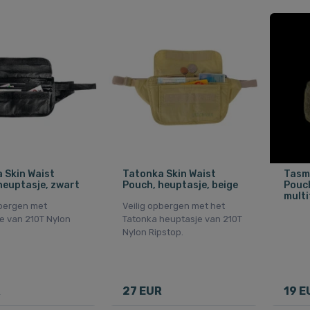
 Skin Waist
Tatonka Skin Waist
Tasm
heuptasje, zwart
Pouch, heuptasje, beige
Pouch
multi
pbergen met
Veilig opbergen met het
e van 210T Nylon
Tatonka heuptasje van 210T
Nylon Ripstop.
R
27 EUR
19 E