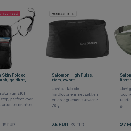
p voorraad
Bespaar 10 %
 Skin Folded
Salomon High Pulse,
Salom
uch, geldkat,
riem, zwart
licht
Lichte, stabiele
Lichtg
 etui van 210T
hardloopriem met zakken
loopr
stop, perfect voor
en draagriemen. Gewicht:
telefo
oorten en munten.
78 g.
g.
35 EUR
27 E
18 EUR
39 EUR