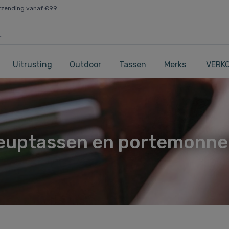
rzending vanaf €99
Uitrusting
Outdoor
Tassen
Merks
VERK
euptassen en portemonne