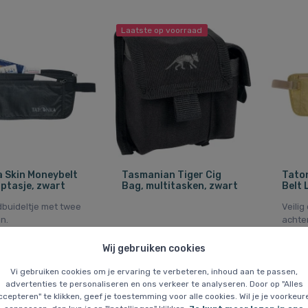
Laatste op voorraad
 Skin Moneybelt
Tasmanian Tiger Cig
Tato
uptasje, zwart
Bag, multitasken, zwart
Belt 
dbuideltje met twee
Veili
n.
achter
210T N
Wij gebruiken cookies
Vi gebruiken cookies om je ervaring te verbeteren, inhoud aan te passen,
advertenties te personaliseren en ons verkeer te analyseren. Door op "Alles
27 EUR
17 E
ccepteren" te klikken, geef je toestemming voor alle cookies. Wil je je voorkeur