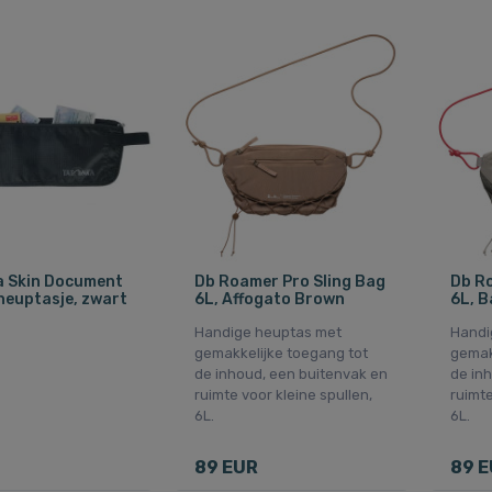
 Skin Document
Db Roamer Pro Sling Bag
Db Ro
 heuptasje, zwart
6L, Affogato Brown
6L, B
Handige heuptas met
Handi
gemakkelijke toegang tot
gemak
de inhoud, een buitenvak en
de in
ruimte voor kleine spullen,
ruimte
6L.
6L.
89 EUR
89 