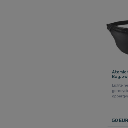
Atomic 
Bag, zw
Lichte h
gerecycl
opbergva
50 EU