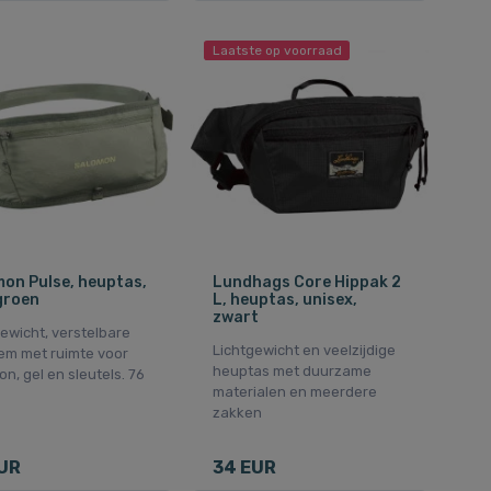
Laatste op voorraad
on Pulse, heuptas,
Lundhags Core Hippak 2
groen
L, heuptas, unisex,
zwart
ewicht, verstelbare
Lichtgewicht en veelzijdige
iem met ruimte voor
heuptas met duurzame
on, gel en sleutels. 76
materialen en meerdere
zakken
UR
34 EUR