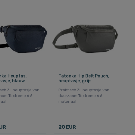
nka Heuptas,
Tatonka Hip Belt Pouch,
asje, blauw
heuptasje, grijs
isch 3L heuptasje van
Praktisch 3L heuptasje van
aam Textreme 6.6
duurzaam Textreme 6.6
iaal
materiaal
EUR
20 EUR