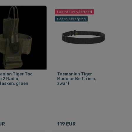
Laatste op voorraad
Gratis bezorging
anian Tiger Tac
Tasmanian Tiger
 2 Radio,
Modular Belt, riem,
tasken, groen
zwart
UR
119 EUR