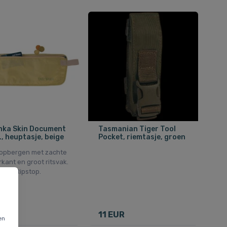
nka Skin Document
Tasmanian Tiger Tool
L, heuptasje, beige
Pocket, riemtasje, groen
g opbergen met zachte
kant en groot ritsvak.
ylon Ripstop.
UR
11 EUR
en