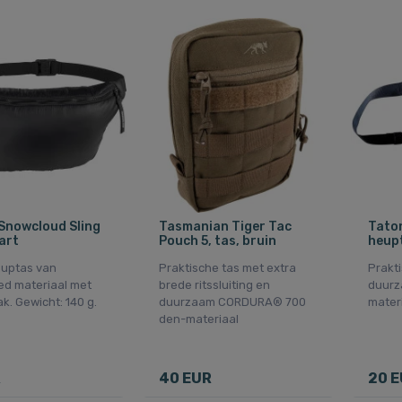
Snowcloud Sling
Tasmanian Tiger Tac
Tato
art
Pouch 5, tas, bruin
heupt
euptas van
Praktische tas met extra
Prakt
ed materiaal met
brede ritssluiting en
duurz
k. Gewicht: 140 g.
duurzaam CORDURA® 700
mater
den-materiaal
R
40 EUR
20 