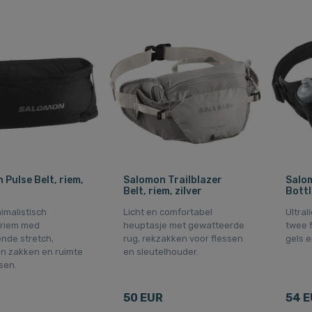
 Pulse Belt, riem,
Salomon Trailblazer
Salom
Belt, riem, zilver
Bottl
nimalistisch
Licht en comfortabel
Ultral
priem med
heuptasje met gewatteerde
twee f
ende stretch,
rug, rekzakken voor flessen
gels e
n zakken en ruimte
en sleutelhouder.
sen.
50 EUR
54 