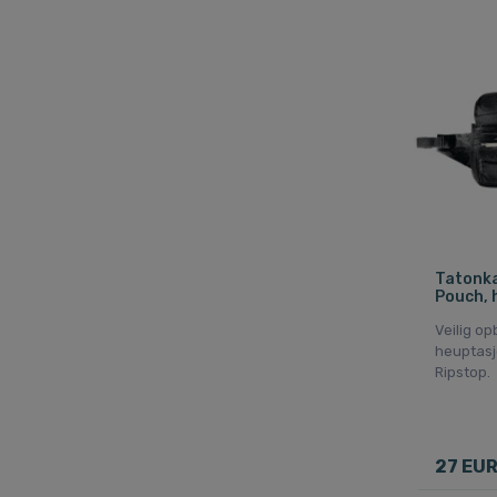
Tatonka
Pouch, 
Veilig o
heuptasj
Ripstop.
27 EU