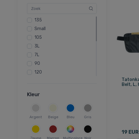
Violet
135
Small
105
3L
7L
90
120
Tatonka
2L
Belt, L,
6L
Kleur
XS
S
M
Argent
Beige
Bleu
Gris
L
19 EUR
XL
Jaune
Marron
Multicolore
Noir