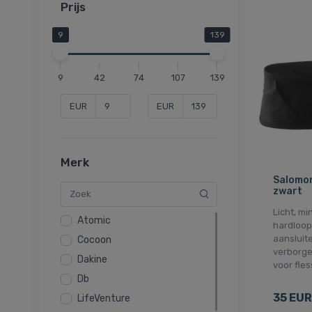
Prijs
9
139
9
42
74
107
139
EUR
EUR
Merk
Salomon
zwart
Licht, mi
Atomic
hardloo
aansluit
Cocoon
verborge
Dakine
voor fles
Db
35 EUR
LifeVenture