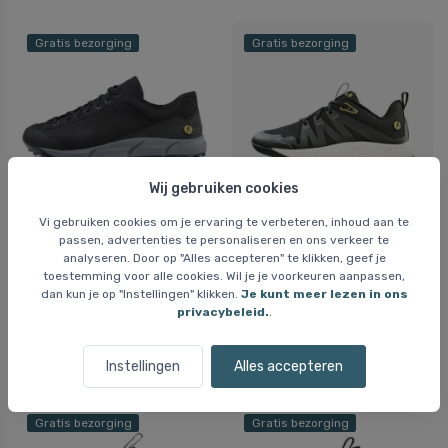
Gratis bezorging
Gratis bezorging
Wij gebruiken cookies
Vi gebruiken cookies om je ervaring te verbeteren, inhoud aan te
Joe Nimble Trektoes,
Joe Nimble Nimbletoes
passen, advertenties te personaliseren en ons verkeer te
wandelschoenen,
Addict,
analyseren. Door op "Alles accepteren" te klikken, geef je
unisex, zwart
hardloopschoenen,
toestemming voor alle cookies. Wil je je voorkeuren aanpassen,
unisex, zwart
dan kun je op "Instellingen" klikken.
Je kunt meer lezen in ons
146 EUR
privacybeleid.
.
146 EUR
Instellingen
Alles accepteren
Laatste op voorraad
Laatste op voorraad
Gratis bezorging
Gratis bezorging