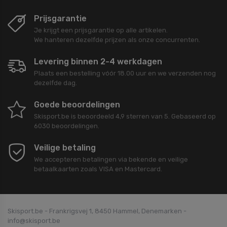
Prijsgarantie
Je krijgt een prijsgarantie op alle artikelen.
We hanteren dezelfde prijzen als onze concurrenten.
Levering binnen 2-4 werkdagen
Plaats een bestelling vóór 18.00 uur en we verzenden nog
dezelfde dag.
Goede beoordelingen
Skisport.be
is beoordeeld
4,9
sterren van
5
. Gebaseerd op
6030
beoordelingen.
Veilige betaling
We accepteren betalingen via bekende en veilige
betaalkaarten zoals VISA en Mastercard.
Skisport.be - Frankrigsvej 1, 8450 Hammel, Denemarken -
info@skisport.be