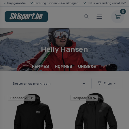
Prijsgarantie
Levering binnen 2-4 werkdagen
Gratis verzending vanaf €99
0
Helly Hansen
FEMMES
HOMMES
UNISEXE
Filter
Bespaar 38 %
Bespaar 48 %