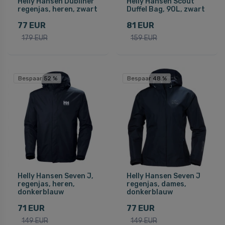
Helly Hansen Dubliner
Helly Hansen Scout
regenjas, heren, zwart
Duffel Bag, 90L, zwart
77 EUR
81 EUR
179 EUR
159 EUR
Bespaar 52 %
Bespaar 48 %
Helly Hansen Seven J,
Helly Hansen Seven J
regenjas, heren,
regenjas, dames,
donkerblauw
donkerblauw
71 EUR
77 EUR
149 EUR
149 EUR