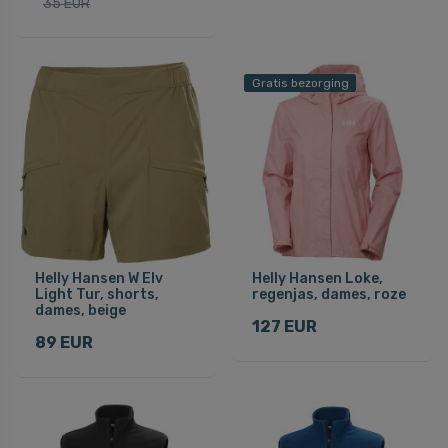
35 EUR
Gratis bezorging
Helly Hansen W Elv
Helly Hansen Loke,
Light Tur, shorts,
regenjas, dames, roze
dames, beige
127 EUR
89 EUR