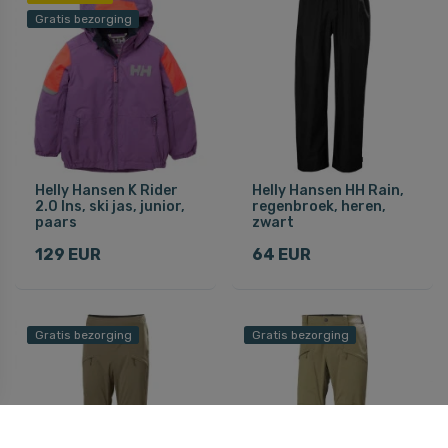
Gratis bezorging
Helly Hansen K Rider
Helly Hansen HH Rain,
2.0 Ins, ski jas, junior,
regenbroek, heren,
paars
zwart
129 EUR
64 EUR
Gratis bezorging
Gratis bezorging