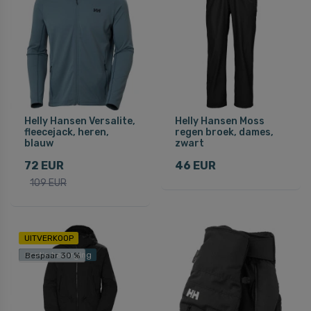
Helly Hansen Versalite,
Helly Hansen Moss
fleecejack, heren,
regen broek, dames,
blauw
zwart
72 EUR
46 EUR
109 EUR
UITVERKOOP
Gratis bezorging
Bespaar 30 %