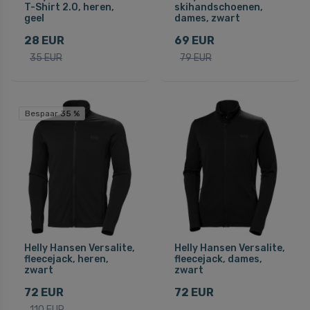
T-Shirt 2.0, heren,
skihandschoenen,
geel
dames, zwart
28 EUR
69 EUR
35 EUR
79 EUR
Bespaar 35 %
Helly Hansen Versalite,
Helly Hansen Versalite,
fleecejack, heren,
fleecejack, dames,
zwart
zwart
72 EUR
72 EUR
110 EUR