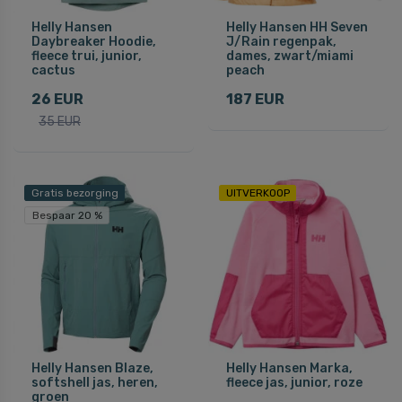
Helly Hansen
Helly Hansen HH Seven
Daybreaker Hoodie,
J/Rain regenpak,
fleece trui, junior,
dames, zwart/miami
cactus
peach
26 EUR
187 EUR
35 EUR
Gratis bezorging
UITVERKOOP
Bespaar 20 %
Helly Hansen Blaze,
Helly Hansen Marka,
softshell jas, heren,
fleece jas, junior, roze
groen