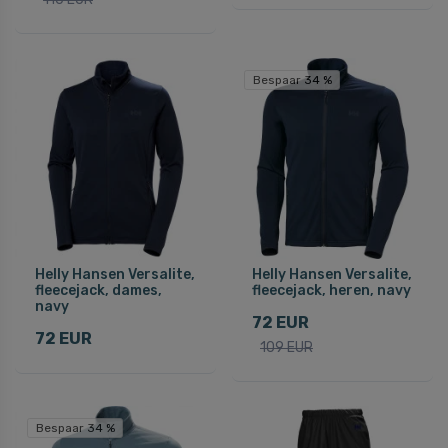
Bespaar 34 %
Helly Hansen Versalite,
Helly Hansen Versalite,
fleecejack, dames,
fleecejack, heren, navy
navy
72 EUR
72 EUR
109 EUR
Bespaar 34 %