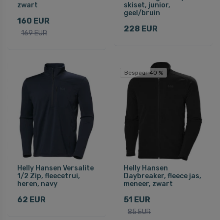
zwart
skiset, junior,
geel/bruin
160 EUR
228 EUR
169 EUR
Bespaar 40 %
Helly Hansen Versalite
Helly Hansen
1/2 Zip, fleecetrui,
Daybreaker, fleece jas,
heren, navy
meneer, zwart
62 EUR
51 EUR
85 EUR