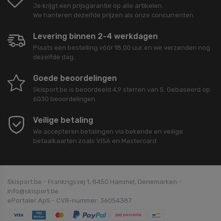
Je krijgt een prijsgarantie op alle artikelen.
We hanteren dezelfde prijzen als onze concurrenten.
Levering binnen 2-4 werkdagen
Plaats een bestelling vóór 18.00 uur en we verzenden nog
dezelfde dag.
Goede beoordelingen
Skisport.be
is beoordeeld
4,9
sterren van
5
. Gebaseerd op
6030
beoordelingen.
Veilige betaling
We accepteren betalingen via bekende en veilige
betaalkaarten zoals VISA en Mastercard.
Skisport.be - Frankrigsvej 1, 8450 Hammel, Denemarken -
info@skisport.be
ePortaler ApS - CVR-nummer: 36054387