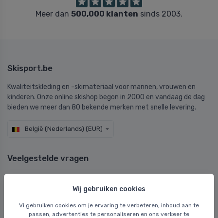
Meer dan
500,000 klanten
sinds 2003.
Skisport.be
Kwaliteitskleding en -skimateriaal voor mannen, vrouwen en
kinderen. Onze online skishop begon in 2000 en vandaag de dag
bieden we meer dan 80 bekende merken met snelle levering.
België (Nederlands) (EUR)
Veelgestelde vragen
Veelgestelde vragen
Wij gebruiken cookies
Levering en verzending
Uitwisseling
Vi gebruiken cookies om je ervaring te verbeteren, inhoud aan te
passen, advertenties te personaliseren en ons verkeer te
Retourneren