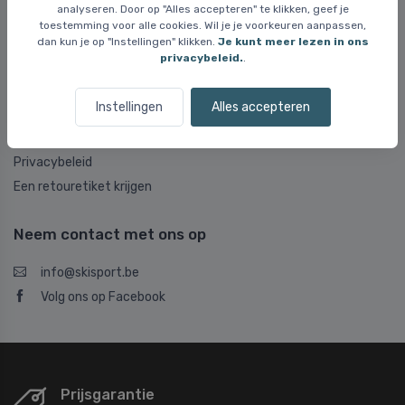
analyseren. Door op "Alles accepteren" te klikken, geef je
Klachten
toestemming voor alle cookies. Wil je je voorkeuren aanpassen,
dan kun je op "Instellingen" klikken.
Je kunt meer lezen in ons
Nuttige links
privacybeleid.
.
Neem contact met ons op
Instellingen
Alles accepteren
Over Skisport.be
Algemene voorwaarden
Privacybeleid
Een retouretiket krijgen
Neem contact met ons op
info@skisport.be
Volg ons op Facebook
Prijsgarantie