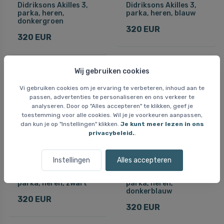
Didriksons Akilles 3,
Didriksons Akilles 3,
parka, heren,
parka, heren, blauw
donkergroen
320 EUR
320 EUR
Wij gebruiken cookies
Gratis bezorging
Gratis bezorging
Vi gebruiken cookies om je ervaring te verbeteren, inhoud aan te
passen, advertenties te personaliseren en ons verkeer te
analyseren. Door op "Alles accepteren" te klikken, geef je
toestemming voor alle cookies. Wil je je voorkeuren aanpassen,
dan kun je op "Instellingen" klikken.
Je kunt meer lezen in ons
privacybeleid.
.
Instellingen
Alles accepteren
Didriksons Aiden 2,
Didriksons Aiden 2,
parka, heren, zwart
parka, heren,
donkerblauw
320 EUR
320 EUR