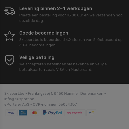
Levering binnen 2-4 werkdagen
Plaats een bestelling vóór 18.00 uur en we verzenden nog
dezelfde dag.
Goede beoordelingen
Skisport.be
is beoordeeld
4,9
sterren van
5
. Gebaseerd op
6030
beoordelingen.
Veilige betaling
We accepteren betalingen via bekende en veilige
betaalkaarten zoals VISA en Mastercard.
Skisport.be - Frankrigsvej 1, 8450 Hammel, Denemarken -
info@skisport.be
ePortaler ApS - CVR-nummer: 36054387