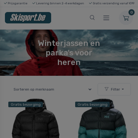
Prijsgarantie
Levering binnen 2-4 werkdagen
Gratis verzending vanaf €99
0
Winterjassen en
parka's voor
heren
Filter
Gratis bezorging
Gratis bezorging