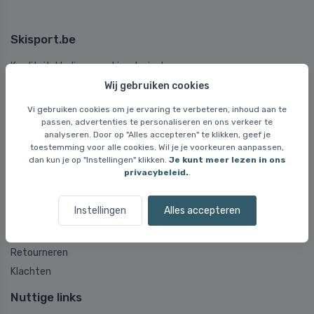
Skisport.be
Kwaliteitskleding en -skimateriaal voor mannen, vrouwen en
kinderen. Onze online skishop begon in 2000 en vandaag de dag
Wij gebruiken cookies
bieden we meer dan 80 bekende merken met snelle levering.
Vi gebruiken cookies om je ervaring te verbeteren, inhoud aan te
passen, advertenties te personaliseren en ons verkeer te
België (Nederlands) (EUR)
analyseren. Door op "Alles accepteren" te klikken, geef je
toestemming voor alle cookies. Wil je je voorkeuren aanpassen,
dan kun je op "Instellingen" klikken.
Je kunt meer lezen in ons
Veelgestelde vragen
privacybeleid.
.
Veelgestelde vragen
Instellingen
Alles accepteren
Levering en verzending
Uitwisseling
Retourneren
Klachten
Nuttige links