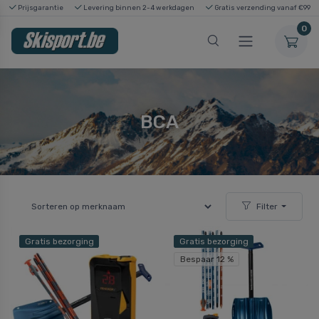
Prijsgarantie
Levering binnen 2-4 werkdagen
Gratis verzending vanaf €99
0
BCA
Filter
Gratis bezorging
Gratis bezorging
Bespaar 12 %