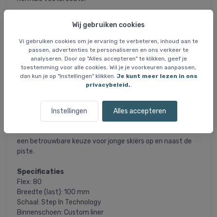
De schaal is voorzien van Step In Technology, wat het
Wij gebruiken cookies
aantrekken vergemakkelijkt zonder in te leveren op
stabiliteit tijdens het skiën. Vier microverstelbare gespen
Vi gebruiken cookies om je ervaring te verbeteren, inhoud aan te
zorgen voor een nauwkeurige pasvorm.
passen, advertenties te personaliseren en ons verkeer te
analyseren. Door op "Alles accepteren" te klikken, geef je
toestemming voor alle cookies. Wil je je voorkeuren aanpassen,
De binnenschoen is gevoerd met Thinsulate® Stretch
dan kun je op "Instellingen" klikken.
Je kunt meer lezen in ons
voor optimale warmte en bewegingsvrijheid. De op maat
privacybeleid.
.
aanpasbare liner sluit goed aan rond de voet voor extra
comfort.
Instellingen
Alles accepteren
Een brede klittenbandsluiting aan de bovenzijde biedt
extra steun rond het scheenbeen. De Alltrack Pro 80 is
een betrouwbare keuze voor jonge skiërs op en naast de
piste.
Specificaties
Flex: 80
Breedte (last): 100 mm
Schaal: Step In Technology
Binnenschoen: Custom liner