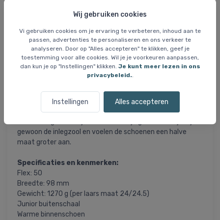
ontwikkelen.
Wij gebruiken cookies
De schoenen hebben een shellconstructie voor een beter
Vi gebruiken cookies om je ervaring te verbeteren, inhoud aan te
gevoel in de sneeuw en grote en duurzame gewrichten die
passen, advertenties te personaliseren en ons verkeer te
zorgen voor een nog betere krachtoverbrenging op de ski.
analyseren. Door op "Alles accepteren" te klikken, geef je
toestemming voor alle cookies. Wil je je voorkeuren aanpassen,
dan kun je op "Instellingen" klikken.
Je kunt meer lezen in ons
Hawx Kids schoenen worden gemaakt in zogenaamde
privacybeleid.
.
dubbele maten. Dit betekent dat er een inlegzool bij de
schoen wordt geleverd.
Instellingen
Alles accepteren
Zo kun je van maat 24,5 een maat 24 maken met behulp
van de inlegzool. Als je kind een beetje groeit, verwijder je
gewoon de inlegzool en voelen de schoenen een halve
maat groter aan.
Specificaties en kenmerken:
Flex: 50
Breedte: 98 mm
Gewicht: 1270 g (per laars maat 24/24.5)
Junior buitenschaal
Warme binnenschoen