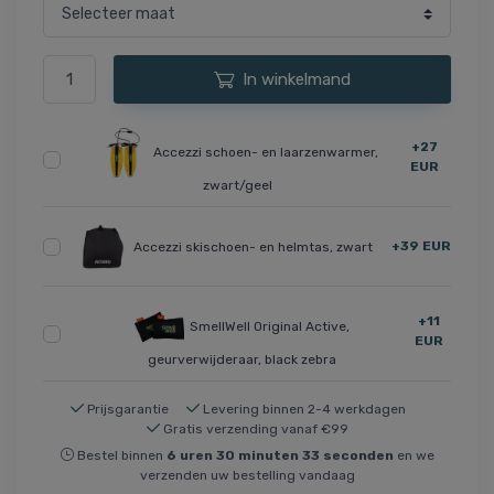
In winkelmand
+27
Accezzi schoen- en laarzenwarmer,
EUR
zwart/geel
+39 EUR
Accezzi skischoen- en helmtas, zwart
+11
SmellWell Original Active,
EUR
geurverwijderaar, black zebra
Prijsgarantie
Levering binnen 2-4 werkdagen
Gratis verzending vanaf €99
Bestel binnen
6
uren
30
minuten
33
seconden
en we
verzenden uw bestelling vandaag