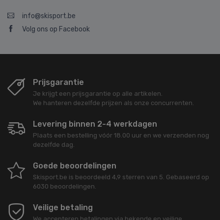
info@skisport.be
Volg ons op Facebook
Prijsgarantie
Je krijgt een prijsgarantie op alle artikelen.
We hanteren dezelfde prijzen als onze concurrenten.
Levering binnen 2-4 werkdagen
Plaats een bestelling vóór 18.00 uur en we verzenden nog
dezelfde dag.
Goede beoordelingen
Skisport.be
is beoordeeld
4,9
sterren van
5
. Gebaseerd op
6030
beoordelingen.
Veilige betaling
We accepteren betalingen via bekende en veilige