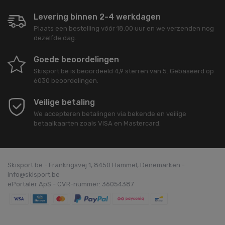
Levering binnen 2-4 werkdagen
Plaats een bestelling vóór 18.00 uur en we verzenden nog
dezelfde dag.
Goede beoordelingen
Skisport.be
is beoordeeld
4,9
sterren van
5
. Gebaseerd op
6030
beoordelingen.
Veilige betaling
We accepteren betalingen via bekende en veilige
betaalkaarten zoals VISA en Mastercard.
Skisport.be - Frankrigsvej 1, 8450 Hammel, Denemarken -
info@skisport.be
ePortaler ApS - CVR-nummer: 36054387