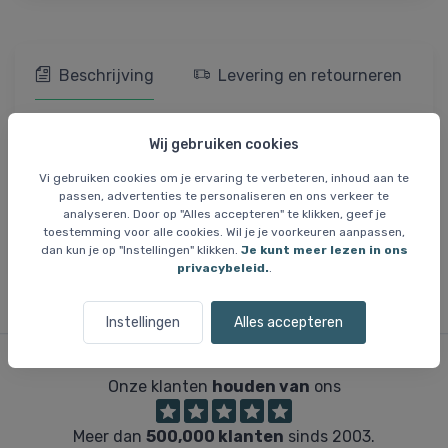
Beschrijving
Levering en retourneren
Prijsgarantie
Wie zijn wij?
Wij gebruiken cookies
Tatonka Barrel 45, reistas,
Vi gebruiken cookies om je ervaring te verbeteren, inhoud aan te
passen, advertenties te personaliseren en ons verkeer te
zwart
analyseren. Door op "Alles accepteren" te klikken, geef je
toestemming voor alle cookies. Wil je je voorkeuren aanpassen,
dan kun je op "Instellingen" klikken.
Je kunt meer lezen in ons
privacybeleid.
.
Instellingen
Alles accepteren
Onze klanten
houden van
ons
Meer dan
500,000 klanten
sinds 2003.