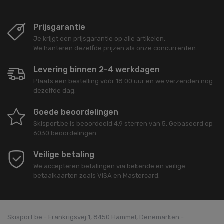
Prijsgarantie
Je krijgt een prijsgarantie op alle artikelen.
We hanteren dezelfde prijzen als onze concurrenten.
Levering binnen 2-4 werkdagen
Plaats een bestelling vóór 18.00 uur en we verzenden nog
dezelfde dag.
Goede beoordelingen
Skisport.be
is beoordeeld
4,9
sterren van
5
. Gebaseerd op
6030
beoordelingen.
Veilige betaling
We accepteren betalingen via bekende en veilige
betaalkaarten zoals VISA en Mastercard.
Skisport.be - Frankrigsvej 1, 8450 Hammel, Denemarken -