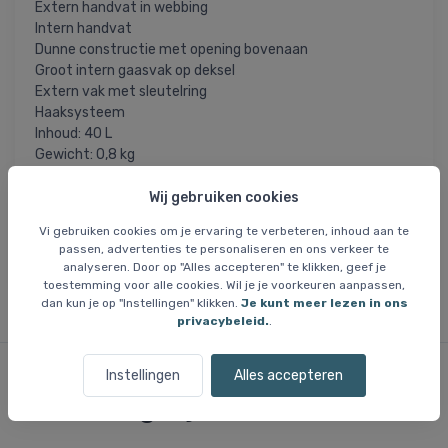
Extern handvat in webbing
Intern handvat
Dunne constructie met opening bovenaan
Groot intern gaasvak op deksel
Extern vak met sleutelring
Haaksysteem
Inhoud: 40 L
Gewicht: 0,8 kg
Afmetingen: 47 x 34 x 25 cm
Wij gebruiken cookies
= Dit artikel is permanent afgeprijsd en we
UITVERKOOP
Vi gebruiken cookies om je ervaring te verbeteren, inhoud aan te
krijgen er geen meer als de huidige voorraad is uitverkocht.
passen, advertenties te personaliseren en ons verkeer te
Maten die niet op voorraad zijn, zijn niet beschikbaar.
analyseren. Door op "Alles accepteren" te klikken, geef je
toestemming voor alle cookies. Wil je je voorkeuren aanpassen,
dan kun je op "Instellingen" klikken.
Je kunt meer lezen in ons
privacybeleid.
.
Instellingen
Alles accepteren
Vergelijkbare items