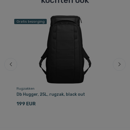
kochten ook
Gratis bezorging
Gr
Rugzakken
Re
Db Hugger, 25L, rugzak, black out
Db
199 EUR
2