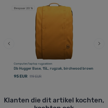
Bespaar 20 %
Computer/laptop rugzakken
Dr
Db Hugger Base, 15L, rugzak, birchwood brown
Db
95 EUR
1
119 EUR
Klanten die dit artikel kochten,