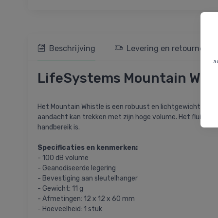
Beschrijving
Levering en retourneren
a
LifeSystems Mountain Whist
Het Mountain Whistle is een robuust en lichtgewicht fluit
aandacht kan trekken met zijn hoge volume. Het fluitje is
handbereik is.
Specificaties en kenmerken:
- 100 dB volume
- Geanodiseerde legering
- Bevestiging aan sleutelhanger
- Gewicht: 11 g
- Afmetingen: 12 x 12 x 60 mm
- Hoeveelheid: 1 stuk