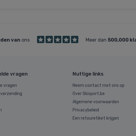
den van
ons
Meer dan
500,000 kl
elde vragen
Nuttige links
de vragen
Neem contact met ons op
 verzending
Over Skisport.be
g
Algemene voorwaarden
n
Privacybeleid
Een retouretiket krijgen