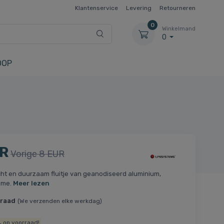
Klantenservice
Levering
Retourneren
0
Winkelmand
0
OOP
UR
Vorige 8 EUR
ht en duurzaam fluitje van geanodiseerd aluminium,
ume.
Meer lezen
rraad
(We verzenden elke werkdag)
.
op voorraad!