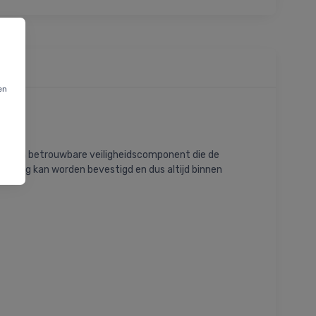
en
 als een betrouwbare veiligheidscomponent die de
kleding kan worden bevestigd en dus altijd binnen