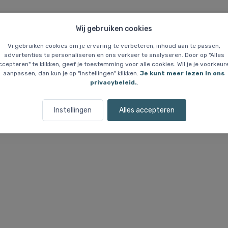
Wij gebruiken cookies
Vi gebruiken cookies om je ervaring te verbeteren, inhoud aan te passen,
Prijsgarantie
Wie zijn wij?
advertenties te personaliseren en ons verkeer te analyseren. Door op "Alles
ccepteren" te klikken, geef je toestemming voor alle cookies. Wil je je voorkeur
aanpassen, dan kun je op "Instellingen" klikken.
Je kunt meer lezen in ons
le, Bergfluitje
privacybeleid.
.
Instellingen
Alles accepteren
je van aluminiumlegering, ideaal voor buitengebruik. Het is ontworpen
 voorzien van een sleutelring, waardoor het gemakkelijk aan tassen of 