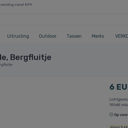
rzending vanaf €99
Uitrusting
Outdoor
Tassen
Merks
VERK
, Bergfluitje
gfluitje
6 E
Lichtgewic
100dB vol
Op voo
Alleen
1
st