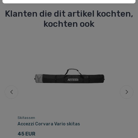
Klanten die dit artikel kochten,
kochten ook
Skitassen
Sk
Accezzi Corvara Vario skitas
Da
45 EUR
3