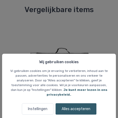
Vergelijkbare items
Wij gebruiken cookies
Vi gebruiken cookies om je ervaring te verbeteren, inhoud aan te
passen, advertenties te personaliseren en ons verkeer te
analyseren. Door op "Alles accepteren" te klikken, geef je
toestemming voor alle cookies. Wil je je voorkeuren aanpassen,
Skitassen
Sk
dan kun je op "Instellingen" klikken.
Je kunt meer lezen in ons
privacybeleid.
.
js
Accezzi Corvara Vario skitas
Ho
45 EUR
1
Instellingen
Alles accepteren