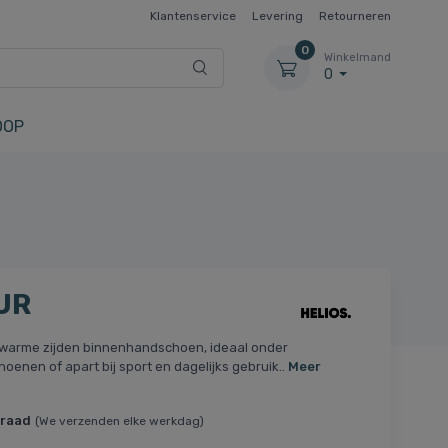
Klantenservice
Levering
Retourneren
0
Winkelmand
0
OOP
UR
warme zijden binnenhandschoen, ideaal onder
oenen of apart bij sport en dagelijks gebruik..
Meer
rraad
(We verzenden elke werkdag)