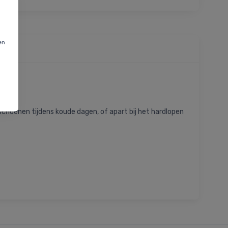
en
schoenen tijdens koude dagen, of apart bij het hardlopen