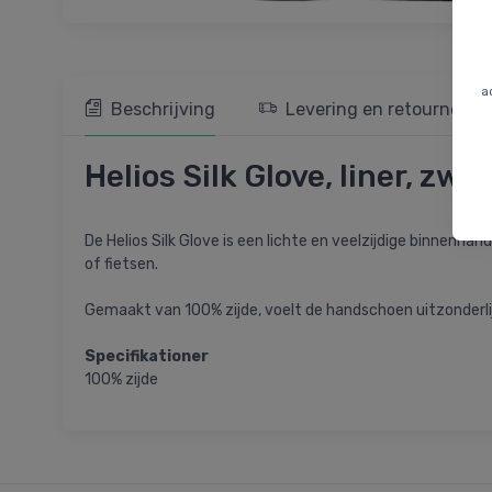
a
Beschrijving
Levering en retourneren
Helios Silk Glove, liner, zwa
De Helios Silk Glove is een lichte en veelzijdige binnenh
of fietsen.
Gemaakt van 100% zijde, voelt de handschoen uitzonderli
Specifikationer
100% zijde