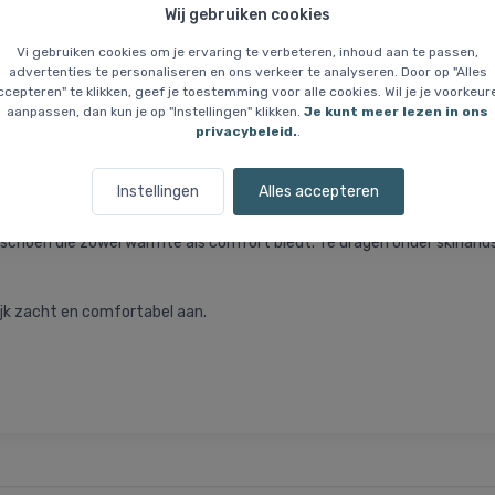
Wij gebruiken cookies
Vi gebruiken cookies om je ervaring te verbeteren, inhoud aan te passen,
advertenties te personaliseren en ons verkeer te analyseren. Door op "Alles
ccepteren" te klikken, geef je toestemming voor alle cookies. Wil je je voorkeur
Prijsgarantie
Wie zijn wij?
aanpassen, dan kun je op "Instellingen" klikken.
Je kunt meer lezen in ons
privacybeleid.
.
rt
Instellingen
Alles accepteren
andschoen die zowel warmte als comfort biedt. Te dragen onder skihand
jk zacht en comfortabel aan.