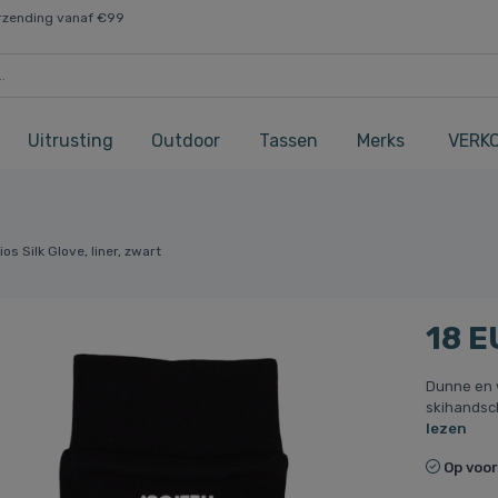
rzending vanaf €99
Uitrusting
Outdoor
Tassen
Merks
VERK
ios Silk Glove, liner, zwart
18 E
Dunne en 
skihandsch
lezen
Op voo