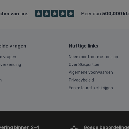
den van
ons
Meer dan
500,000 kl
elde vragen
Nuttige links
de vragen
Neem contact met ons op
 verzending
Over Skisport.be
g
Algemene voorwaarden
n
Privacybeleid
Een retouretiket krijgen
vering binnen 2-4
Goede beoordeling