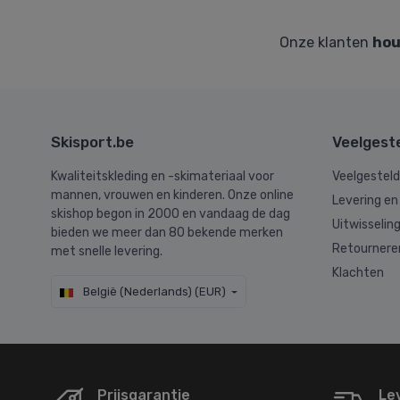
Onze klanten
hou
Skisport.be
Veelgest
Kwaliteitskleding en -skimateriaal voor
Veelgestel
mannen, vrouwen en kinderen. Onze online
Levering en
skishop begon in 2000 en vandaag de dag
Uitwisselin
bieden we meer dan 80 bekende merken
Retournere
met snelle levering.
Klachten
België (Nederlands) (EUR)
Prijsgarantie
Le