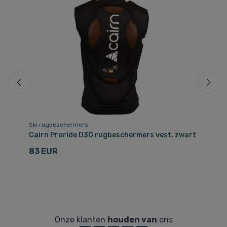
Be
Ski rugbeschermers
Sk
Cairn Proride D3O rugbeschermers vest, zwart
Ki
83 EUR
4
Onze klanten
houden van
ons