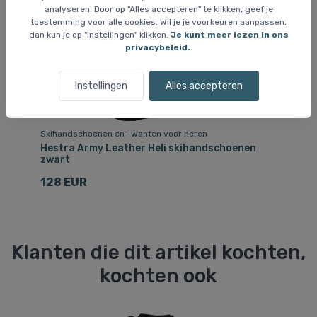
analyseren. Door op "Alles accepteren" te klikken, geef je
toestemming voor alle cookies. Wil je je voorkeuren aanpassen,
dan kun je op "Instellingen" klikken.
Je kunt meer lezen in ons
privacybeleid.
.
Instellingen
Alles accepteren
Skihandschoenen en -wanten voor heren
Sk
Hestra Army Leather Heli skihandschoenen
He
zwart
sk
128 EUR
1
Klanten die dit artikel kochten,
kochten ook