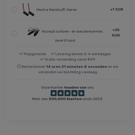
+7 EUR
Hestra Handcuff, Heren
+25
Accezzi schoen- en laarzenwarmer,
EUR
zwart/rood
Prijsgarantie
Levering binnen 2-4 werkdagen
Gratis verzending vanaf €99
Bestel binnen
14
uren
31
minuten
8
seconden
en we
verzenden uw bestelling vandaag
Onze klanten
houden van
ons
Meer dan
500,000 klanten
sinds 2003.