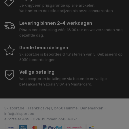
Je krijgt een prijsgarantie op alle artikelen.
We hanteren dezelfde prijzen als onze concurrenten.
Levering binnen 2-4 werkdagen
Plaats een bestelling vóór 18.00 uur en we verzenden nog
dezelfde dag.
Goede beoordelingen
Skisport.be
is beoordeeld
4,9
sterren van
5
. Gebaseerd op
6030
beoordelingen.
Veilige betaling
We accepteren betalingen via bekende en veilige
betaalkaarten zoals VISA en Mastercard.
Skisport.be - Frankrigsvej 1, 8450 Hammel, Denemarken -
info@skisport.be
ePortaler ApS - CVR-nummer: 36054387