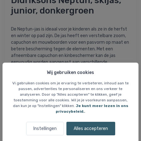
Didriksons Neptun, skijas,
junior, donkergroen
De Neptun-jas is ideaal voor je kinderen als ze in de herfst
en winter op pad zijn. De jas heeft een verstelbare zoom,
capuchon en mouwboorden voor een pasvorm op maat en
betere bescherming tegen de elementen. Met een
afneembare capuchon en kinbeschermer kan de jas
eenvoudig worden aangepast aan verschillende
weersomstandigheden en activiteitenniveaus.
Wij gebruiken cookies
Interne elastische manchetten met duimgaten houden de
Vi gebruiken cookies om je ervaring te verbeteren, inhoud aan te
handen warm en helpen voorkomen dat sneeuw en kou
passen, advertenties te personaliseren en ons verkeer te
analyseren. Door op "Alles accepteren" te klikken, geef je
binnendringen. Het jack heeft ook zakken met rits om
toestemming voor alle cookies. Wil je je voorkeuren aanpassen,
kleine spullen in op te bergen, en reflecterende details die
dan kun je op "Instellingen" klikken.
Je kunt meer lezen in ons
de zichtbaarheid bij weinig licht vergroten.
privacybeleid.
.
De PFC-vrije waterafstotende afwerking en getapete
naden zorgen ervoor dat de jas water- en winddicht blijft
Instellingen
Alles accepteren
en betrouwbare bescherming biedt in alle