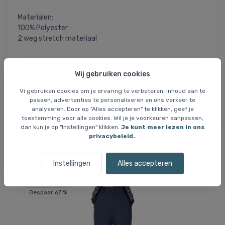
Materialen:
100% Polyester
2 weg stretch materiaal
= Dit artikel is permanent afgeprijsd en we
UITVERKOOP
krijgen er geen meer als de huidige voorraad is uitverkocht.
Wij gebruiken cookies
Maten die niet op voorraad zijn, zijn niet beschikbaar.
Vi gebruiken cookies om je ervaring te verbeteren, inhoud aan te
passen, advertenties te personaliseren en ons verkeer te
analyseren. Door op "Alles accepteren" te klikken, geef je
toestemming voor alle cookies. Wil je je voorkeuren aanpassen,
dan kun je op "Instellingen" klikken.
Je kunt meer lezen in ons
privacybeleid.
.
Vergelijkbare items
Instellingen
Alles accepteren
Bespaar 67 %
Be