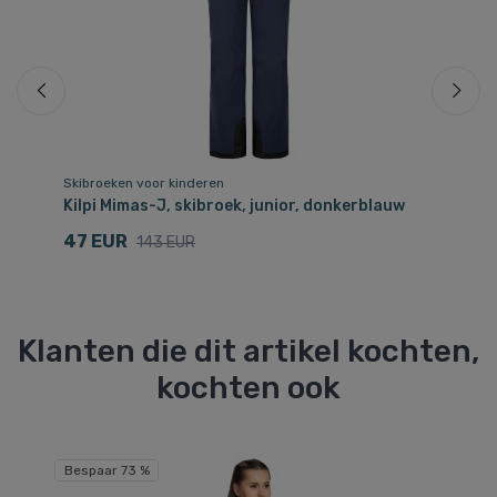
Skibroeken voor kinderen
Sk
Kilpi Mimas-J, skibroek, junior, donkerblauw
Ki
47 EUR
4
143 EUR
Klanten die dit artikel kochten,
kochten ook
Gr
Bespaar 73 %
Be