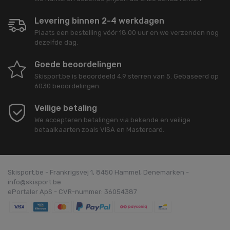
Levering binnen 2-4 werkdagen
Plaats een bestelling vóór 18.00 uur en we verzenden nog
dezelfde dag.
Goede beoordelingen
Skisport.be
is beoordeeld
4,9
sterren van
5
. Gebaseerd op
6030
beoordelingen.
Veilige betaling
We accepteren betalingen via bekende en veilige
betaalkaarten zoals VISA en Mastercard.
Skisport.be - Frankrigsvej 1, 8450 Hammel, Denemarken -
info@skisport.be
ePortaler ApS - CVR-nummer: 36054387