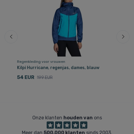
Regenkleding voor vrouwen
Re
Kilpi Hurricane, regenjas, dames, blauw
Ki
54 EUR
1
199 EUR
Onze klanten
houden van
ons
Meer dan
500,000 klanten
sinds 2003.