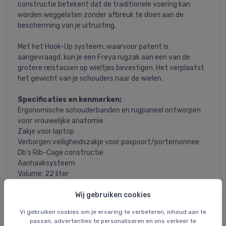
constructie betekent dat de traditionele voering kan
worden weggelaten zonder afbreuk te doen aan de
bescherming van je uitrusting.
Met het Hook-Up systeem, waarvoor patent is
aangevraagd, kun je een Freya rugzak aan een van de
grotere reistassen op wieltjes bevestigen. Het verplaatst
het gewicht van je schouders naar de wielen.
Specificaties en kenmerken:
Ergonomische schouderbanden en rugpaneel ontworpen
voor vrouwelijke anatomie
Zakje voor laptop
Verborgen veiligheidszakje voor paspoort/portemonnee
Db's Rib-Cage constructie
Aanhaaksysteem
Volume: 22 liter
Gewicht:
Afmetingen: 43 x 26,6 x 20 cm
Wij gebruiken cookies
Vi gebruiken cookies om je ervaring te verbeteren, inhoud aan te
Materialen:
passen, advertenties te personaliseren en ons verkeer te