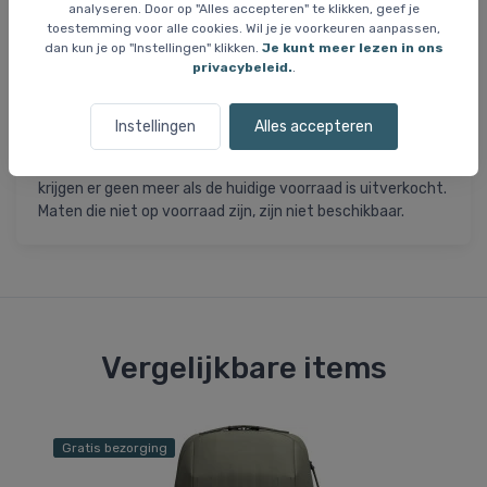
Gerecycled nylon met PU-coating op de rug en PFC-vrije
analyseren. Door op "Alles accepteren" te klikken, geef je
DWR
toestemming voor alle cookies. Wil je je voorkeuren aanpassen,
Gerecycled polyester
dan kun je op "Instellingen" klikken.
Je kunt meer lezen in ons
privacybeleid.
.
Gerecycled polypropyleen
Gerecycled polyethyleenschuim, EVA-schuim
Gerecycled polyethyleen hardboard
Instellingen
Alles accepteren
= Dit artikel is permanent afgeprijsd en we
UITVERKOOP
krijgen er geen meer als de huidige voorraad is uitverkocht.
Maten die niet op voorraad zijn, zijn niet beschikbaar.
Vergelijkbare items
Gratis bezorging
Gr