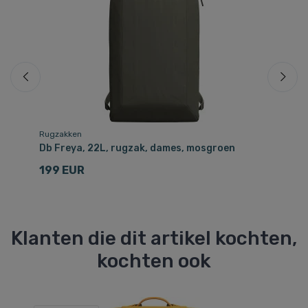
Rugzakken
Ru
Db Freya, 22L, rugzak, dames, mosgroen
Db
199 EUR
1
Klanten die dit artikel kochten,
kochten ook