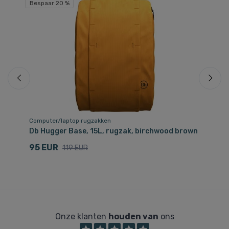
Bespaar 20 %
Be
Computer/laptop rugzakken
Co
Db Hugger Base, 15L, rugzak, birchwood brown
Db
bl
95 EUR
119 EUR
4
Onze klanten
houden van
ons