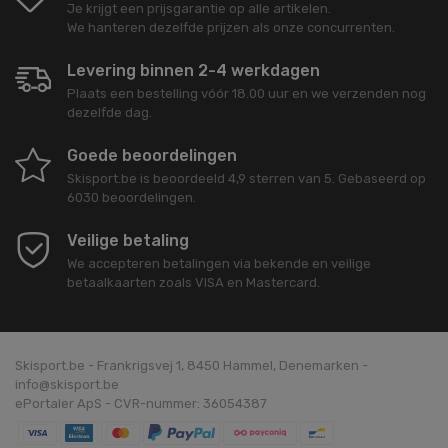
Je krijgt een prijsgarantie op alle artikelen.
We hanteren dezelfde prijzen als onze concurrenten.
Levering binnen 2-4 werkdagen
Plaats een bestelling vóór 18.00 uur en we verzenden nog
dezelfde dag.
Goede beoordelingen
Skisport.be
is beoordeeld
4,9
sterren van
5
. Gebaseerd op
6030
beoordelingen.
Veilige betaling
We accepteren betalingen via bekende en veilige
betaalkaarten zoals VISA en Mastercard.
Skisport.be - Frankrigsvej 1, 8450 Hammel, Denemarken -
info@skisport.be
ePortaler ApS - CVR-nummer: 36054387