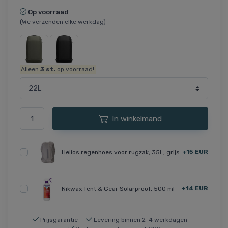
Op voorraad
(We verzenden elke werkdag)
Alleen
3
st.
op voorraad!
In winkelmand
+15 EUR
Helios regenhoes voor rugzak, 35L, grijs
+14 EUR
Nikwax Tent & Gear Solarproof, 500 ml
Prijsgarantie
Levering binnen 2-4 werkdagen