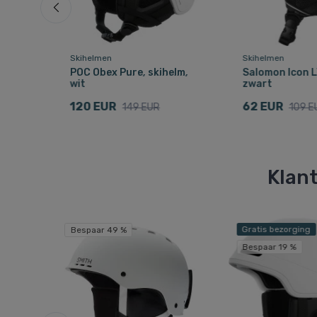
Skihelmen
Skihelmen
S,
POC Obex Pure, skihelm,
Salomon Icon L
wit
zwart
120 EUR
62 EUR
149 EUR
109 E
Klant
Gratis bezorging
Bespaar 49 %
Bespaar 19 %