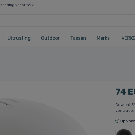
rzending vanaf €99
Uitrusting
Outdoor
Tassen
Merks
VERK
74 
Gewicht 59
ventilatie.
Op voo