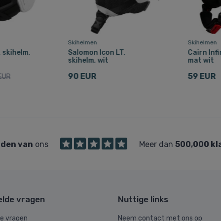
Skihelmen
Skihelmen
 skihelm,
Salomon Icon LT,
Cairn Infi
skihelm, wit
mat wit
90 EUR
59 EUR
EUR
den van
ons
Meer dan
500,000 kl
elde vragen
Nuttige links
de vragen
Neem contact met ons op