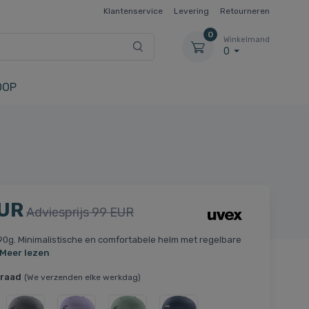
Klantenservice
Levering
Retourneren
0
Winkelmand
0
OOP
EUR
Adviesprijs 99 EUR
0g. Minimalistische en comfortabele helm met regelbare
Meer lezen
rraad
(We verzenden elke werkdag)