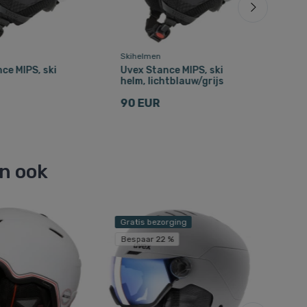
Skihelmen
Skih
ce MIPS, ski
Uvex Stance MIPS, ski
Cair
helm, lichtblauw/grijs
lich
90 EUR
40
en ook
Gratis bezorging
Bespaar 22 %