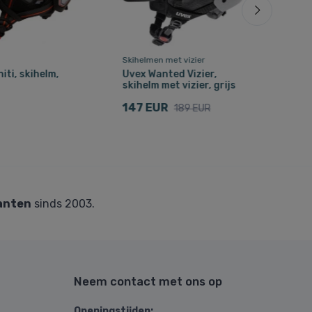
Skihelmen met vizier
Skih
niti, skihelm,
Uvex Wanted Vizier,
Uvex
skihelm met vizier, grijs
helm
147 EUR
95 
189 EUR
anten
sinds 2003.
Neem contact met ons op
Openingstijden: