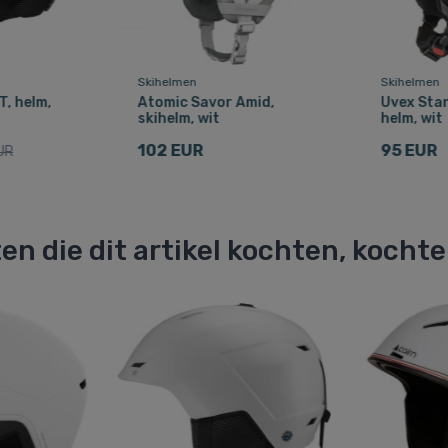
Skihelmen
Skihelmen
T, helm,
Atomic Savor Amid,
Uvex Stan
skihelm, wit
helm, wit
102 EUR
95 EUR
UR
en die dit artikel kochten, kocht