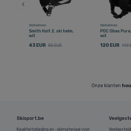
Skihelmen
Skihelmen
m,
Smith Holt 2, ski helm,
POC Obex Pure,
wit
wit
43 EUR
120 EUR
85 EUR
149 
Onze klanten
hou
Skisport.be
Veelgest
Kwaliteitskleding en -skimateriaal voor
Veelgestel