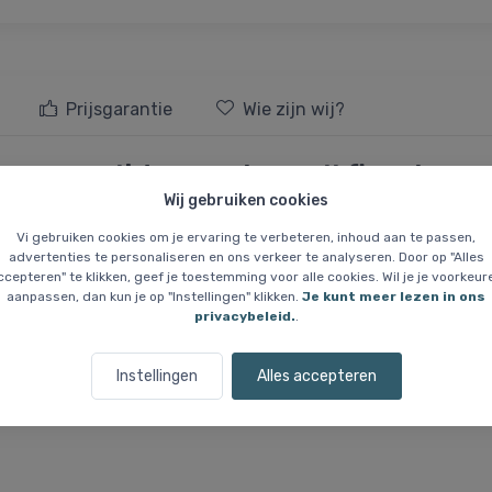
Prijsgarantie
Wie zijn wij?
eurverwijderaar, hawaii floral
Wij gebruiken cookies
Vi gebruiken cookies om je ervaring te verbeteren, inhoud aan te passen,
raar die zowel vocht als onaangename geuren neutraliseert. Het beva
advertenties te personaliseren en ons verkeer te analyseren. Door op "Alles
ren.
ccepteren" te klikken, geef je toestemming voor alle cookies. Wil je je voorkeur
aanpassen, dan kun je op "Instellingen" klikken.
Je kunt meer lezen in ons
en flexibele vorm, waardoor het gemakkelijk in schoenen, tassen, kas
privacybeleid.
.
Instellingen
Alles accepteren
rtificeerd en klimaatneutraal, waardoor het een milieuvriendelijke ke