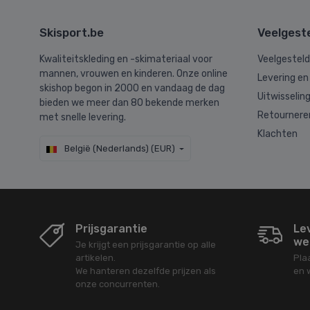
Skisport.be
Veelgest
Kwaliteitskleding en -skimateriaal voor
Veelgestel
mannen, vrouwen en kinderen. Onze online
Levering en
skishop begon in 2000 en vandaag de dag
Uitwisselin
bieden we meer dan 80 bekende merken
Retournere
met snelle levering.
Klachten
België (Nederlands) (EUR)
Prijsgarantie
Le
we
Je krijgt een prijsgarantie op alle
artikelen.
Pla
We hanteren dezelfde prijzen als
en 
onze concurrenten.