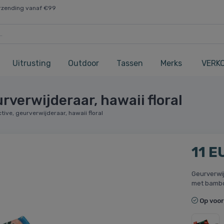
rzending vanaf €99
Uitrusting
Outdoor
Tassen
Merks
VERK
urverwijderaar, hawaii floral
ctive, geurverwijderaar, hawaii floral
11 E
Geurverwi
met bambo
Op voo