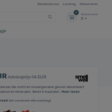
Klantenservice
Levering
Retourneren
0
Winkelmand
0
OOP
UR
Adviesprijs 14 EUR
jderaar die vocht en onaangename geuren absorbeert
ekool en mineralen. Werkt 6 maanden..
Meer lezen
rraad
(We verzenden elke werkdag)