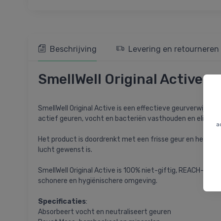
Beschrijving
Levering en retourneren
SmellWell Original Active, g
SmellWell Original Active is een effectieve geurverwijde
actief geuren, vocht en bacteriën vasthouden en elimine
a
Het product is doordrenkt met een frisse geur en heeft e
lucht gewenst is.
SmellWell Original Active is 100% niet-giftig, REACH-gece
schonere en hygiënischere omgeving.
Specificaties
:
Absorbeert vocht en neutraliseert geuren