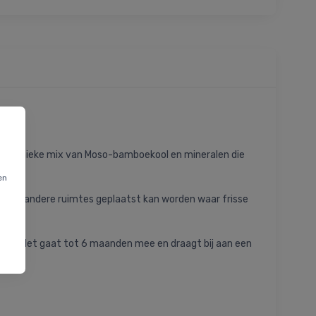
t een unieke mix van Moso-bamboekool en mineralen die
en
ten en andere ruimtes geplaatst kan worden waar frisse
uze is. Het gaat tot 6 maanden mee en draagt bij aan een