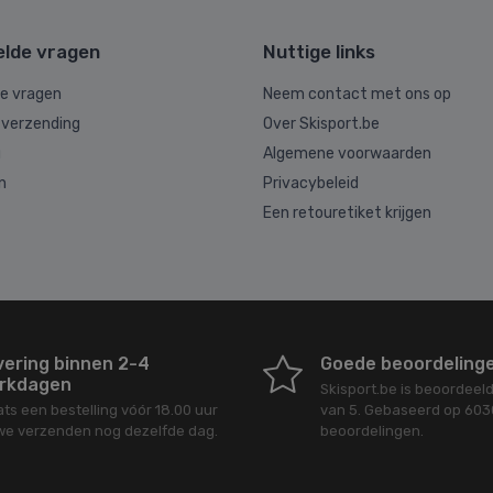
elde vragen
Nuttige links
de vragen
Neem contact met ons op
 verzending
Over Skisport.be
g
Algemene voorwaarden
n
Privacybeleid
Een retouretiket krijgen
vering binnen 2-4
Goede beoordeling
rkdagen
Skisport.be
is beoordeel
ats een bestelling vóór 18.00 uur
van
5
. Gebaseerd op
603
we verzenden nog dezelfde dag.
beoordelingen.