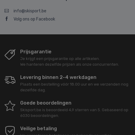
info@skisport.be
Volg ons op Facebook
Prijsgarantie
Je krijgt een prijsgarantie op alle artikelen.
We hanteren dezelfde prijzen als onze concurrenten.
Levering binnen 2-4 werkdagen
Plaats een bestelling vóór 18.00 uur en we verzenden nog
dezelfde dag.
Goede beoordelingen
Skisport.be
is beoordeeld
4,9
sterren van
5
. Gebaseerd op
6030
beoordelingen.
Veilige betaling