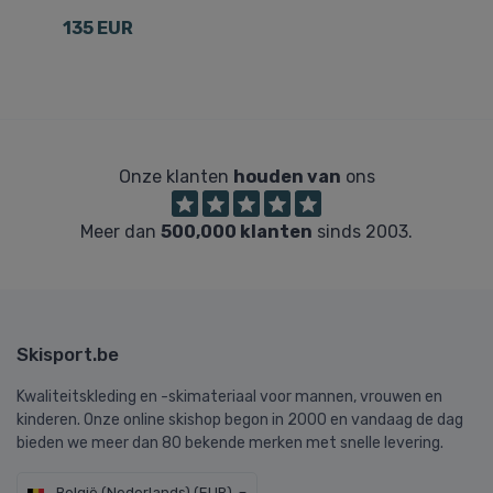
1
135 EUR
Onze klanten
houden van
ons
Meer dan
500,000 klanten
sinds 2003.
Skisport.be
Kwaliteitskleding en -skimateriaal voor mannen, vrouwen en
kinderen. Onze online skishop begon in 2000 en vandaag de dag
bieden we meer dan 80 bekende merken met snelle levering.
België (Nederlands) (EUR)