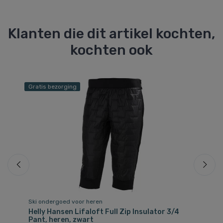
Klanten die dit artikel kochten,
kochten ook
Gratis bezorging
Gr
Ski ondergoed voor heren
Sk
Helly Hansen Lifaloft Full Zip Insulator 3/4
He
Pant, heren, zwart