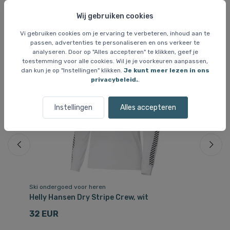
Wij gebruiken cookies
Vergelijkbare items
Vi gebruiken cookies om je ervaring te verbeteren, inhoud aan te
passen, advertenties te personaliseren en ons verkeer te
analyseren. Door op "Alles accepteren" te klikken, geef je
toestemming voor alle cookies. Wil je je voorkeuren aanpassen,
dan kun je op "Instellingen" klikken.
Je kunt meer lezen in ons
privacybeleid.
.
Instellingen
Alles accepteren
Ski ondergoed voor heren
Sk
Helly Hansen Dry Stripe Crew, wit
He
he
32 EUR
7