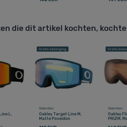
en die dit artikel kochten, kocht
Gratis bezorging
Gratis bezo
Skibrillen
Skibrillen
ine L,
Oakley Target Line M,
Oakley Fl
Matte Poseidon
PRIZM, Ma