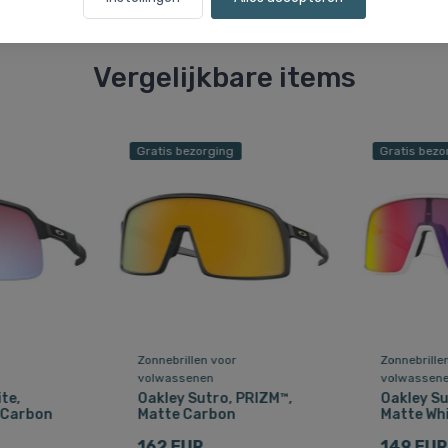
Vergelijkbare items
Gratis bezorging
Gratis bezo
Zonnebrillen voor
Zonnebrille
volwassenen
volwassen
te,
Oakley Sutro, PRIZM™,
Oakley Su
 Carbon
Matte Carbon
Matte Wh
162 EUR
149 EUR