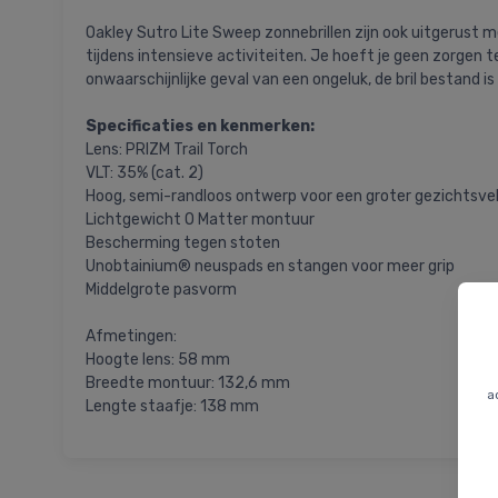
Oakley Sutro Lite Sweep zonnebrillen zijn ook uitgerust me
tijdens intensieve activiteiten. Je hoeft je geen zorgen
onwaarschijnlijke geval van een ongeluk, de bril bestand i
Specificaties en kenmerken:
Lens: PRIZM Trail Torch
VLT: 35% (cat. 2)
Hoog, semi-randloos ontwerp voor een groter gezichtsve
Lichtgewicht O Matter montuur
Bescherming tegen stoten
Unobtainium® neuspads en stangen voor meer grip
Middelgrote pasvorm
Afmetingen:
Hoogte lens: 58 mm
Breedte montuur: 132,6 mm
a
Lengte staafje: 138 mm