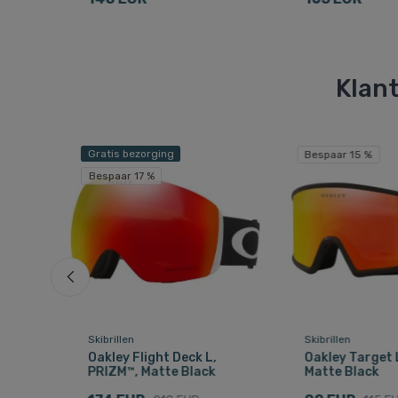
Klant
Gratis bezorging
Bespaar 15 %
Bespaar 17 %
Skibrillen
Skibrillen
r L,
Oakley Flight Deck L,
Oakley Target L
PRIZM™, Matte Black
Matte Black