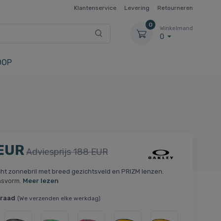
Klantenservice
Levering
Retourneren
0
Winkelmand
0
OOP
 EUR
Adviesprijs 188 EUR
ht zonnebril met breed gezichtsveld en PRIZM lenzen.
asvorm.
Meer lezen
rraad
(We verzenden elke werkdag)