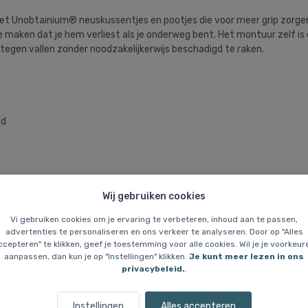
t Unobtainium® neuskussentjes en pootjes die voor meer grip zorgen. Di
 te maken dat je hem verliest als je onderweg bent. Het montuur zelf 
s tegen vallen zonder noodzakelijkerwijs beschadigd te raken.
ld
Wij gebruiken cookies
Vi gebruiken cookies om je ervaring te verbeteren, inhoud aan te passen,
advertenties te personaliseren en ons verkeer te analyseren. Door op "Alles
ccepteren" te klikken, geef je toestemming voor alle cookies. Wil je je voorkeur
aanpassen, dan kun je op "Instellingen" klikken.
Je kunt meer lezen in ons
privacybeleid.
.
Instellingen
Alles accepteren