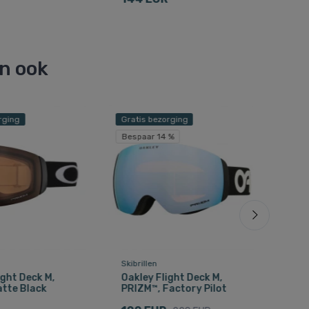
en ook
rging
Gratis bezorging
Besp
Bespaar 14 %
Skibrillen
Rege
ight Deck M,
Oakley Flight Deck M,
211
tte Black
PRIZM™, Factory Pilot
Visk
dam