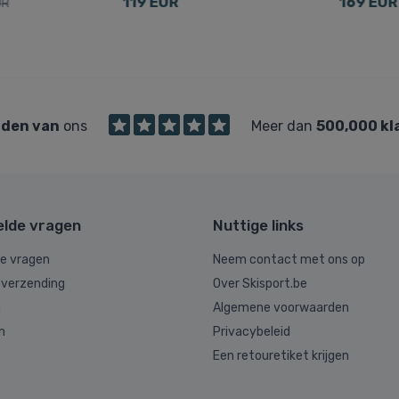
119 EUR
169 EUR
UR
den van
ons
Meer dan
500,000 kl
elde vragen
Nuttige links
de vragen
Neem contact met ons op
 verzending
Over Skisport.be
g
Algemene voorwaarden
n
Privacybeleid
Een retouretiket krijgen