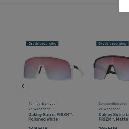
Gratis bezorging
Gratis bezorging
Zonnebrillen voor
Zonnebrillen voor
volwassenen
volwassenen
Oakley Sutro, PRIZM™,
Oakley Sutro Li
te
Polished White
PRIZM™, Matte
148 EUR
165 EUR