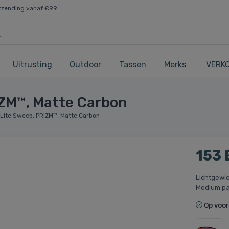
rzending vanaf €99
Uitrusting
Outdoor
Tassen
Merks
VERK
IZM™, Matte Carbon
 Lite Sweep, PRIZM™, Matte Carbon
153
Lichtgewic
Medium p
Op voo