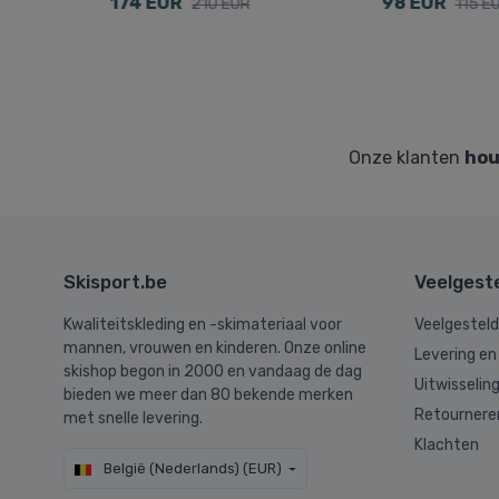
174 EUR
98 EUR
210 EUR
115 E
Onze klanten
hou
Skisport.be
Veelgest
Kwaliteitskleding en -skimateriaal voor
Veelgestel
mannen, vrouwen en kinderen. Onze online
Levering en
skishop begon in 2000 en vandaag de dag
Uitwisselin
bieden we meer dan 80 bekende merken
Retournere
met snelle levering.
Klachten
België (Nederlands) (EUR)