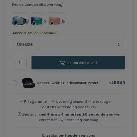
(We verzenden elke werkdag)
Alleen
2
st.
op voorraad!
In winkelmand
+25 EUR
Accezzi Avoriaz, brillenkoker, zwart
Prijsgarantie
Levering binnen 2-4 werkdagen
Gratis verzending vanaf €99
Bestel binnen
9
uren
4
minuten
20
seconden
en we
verzenden uw bestelling vandaag
Onze klanten
houden van
ons