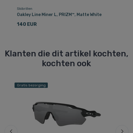
Skibrillen
Ski
Oakley Line Miner L, PRIZM™, Matte White
Oa
140 EUR
1
Klanten die dit artikel kochten,
kochten ook
Gratis bezorging
Gr
Be