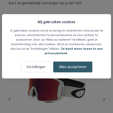
kunt ze gemakkelijk vervangen als je dat wilt.
Wij gebruiken cookies
Vi gebruiken cookies om je ervaring te verbeteren, inhoud aan te
passen, advertenties te personaliseren en ons verkeer te
analyseren. Door op "Alles accepteren" te klikken, geef je
Vergelijkbare items
toestemming voor alle cookies. Wil je je voorkeuren aanpassen,
dan kun je op "Instellingen" klikken.
Je kunt meer lezen in ons
privacybeleid.
.
Gratis bezorging
Gr
Instellingen
Alles accepteren
Be