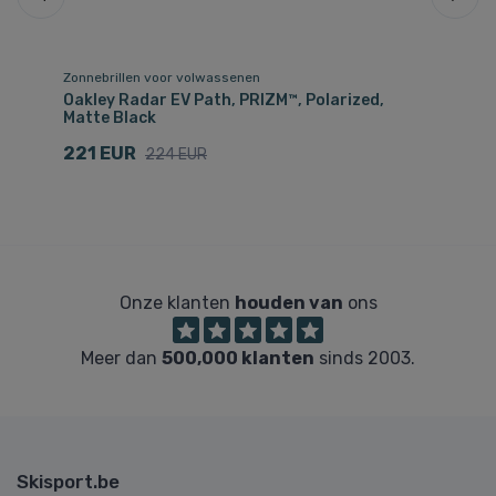
Zonnebrillen voor volwassenen
OTG
Oakley Radar EV Path, PRIZM™, Polarized,
Oa
Matte Black
1
221 EUR
224 EUR
Onze klanten
houden van
ons
Meer dan
500,000 klanten
sinds 2003.
Skisport.be