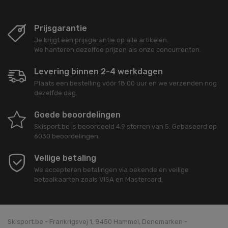
Prijsgarantie
Je krijgt een prijsgarantie op alle artikelen.
We hanteren dezelfde prijzen als onze concurrenten.
Levering binnen 2-4 werkdagen
Plaats een bestelling vóór 18.00 uur en we verzenden nog
dezelfde dag.
Goede beoordelingen
Skisport.be
is beoordeeld
4,9
sterren van
5
. Gebaseerd op
6030
beoordelingen.
Veilige betaling
We accepteren betalingen via bekende en veilige
betaalkaarten zoals VISA en Mastercard.
Skisport.be - Frankrigsvej 1, 8450 Hammel, Denemarken -