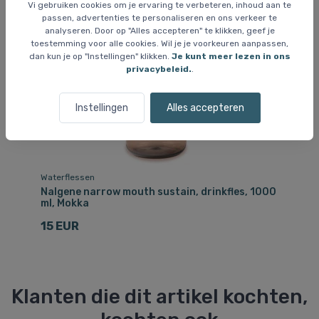
Vi gebruiken cookies om je ervaring te verbeteren, inhoud aan te
passen, advertenties te personaliseren en ons verkeer te
analyseren. Door op "Alles accepteren" te klikken, geef je
toestemming voor alle cookies. Wil je je voorkeuren aanpassen,
dan kun je op "Instellingen" klikken.
Je kunt meer lezen in ons
privacybeleid.
.
Instellingen
Alles accepteren
Waterflessen
Wa
00
Nalgene narrow mouth sustain, drinkfles, 1000
Na
ml, Mokka
ml
15 EUR
1
Klanten die dit artikel kochten,