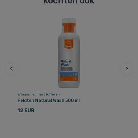
kochten ook
Be
Wassen en herstofferen
Ha
Feldten Natural Wash 500 ml
Fa
12 EUR
1