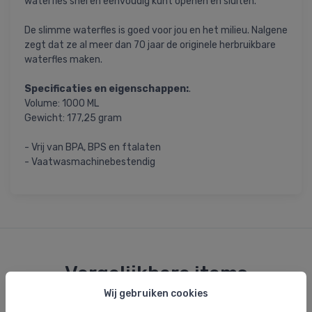
waterfles snel en eenvoudig kunt openen en sluiten.
De slimme waterfles is goed voor jou en het milieu. Nalgene
zegt dat ze al meer dan 70 jaar de originele herbruikbare
waterfles maken.
Specificaties en eigenschappen:
.
Volume: 1000 ML
Gewicht: 177,25 gram
- Vrij van BPA, BPS en ftalaten
- Vaatwasmachinebestendig
Vergelijkbare items
Wij gebruiken cookies