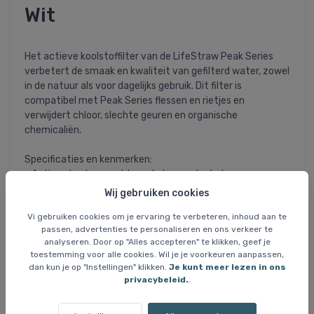
Wit
Het actieve koolstoffilter van de LifeStraw Peak Series
verbetert de smaak en kwaliteit van gefilterd water, zowel
in de natuur als voor dagelijks gebruik. Dit filter is
compatibel met Peak Series flessen en rietjes en
verwijdert chloor, slechte geuren en organische
chemicaliën.
Specificaties en kenmerken:
- Actieve kool gemaakt van kokosnootschalen voor
natuurlijke filtratie
Wij gebruiken cookies
- Filtert tot 100 liter water voor vervanging
Vi gebruiken cookies om je ervaring te verbeteren, inhoud aan te
- Vermindert smaak en geur van chloor, pesticiden en
passen, advertenties te personaliseren en ons verkeer te
herbiciden
analyseren. Door op "Alles accepteren" te klikken, geef je
- Eenvoudige installatie met klikfunctie zonder
toestemming voor alle cookies. Wil je je voorkeuren aanpassen,
gereedschap
dan kun je op "Instellingen" klikken.
Je kunt meer lezen in ons
- Past op alle flessen en systemen uit de LifeStraw Peak
privacybeleid.
.
Series
- Duurzame keuze die het gebruik van plastic voor