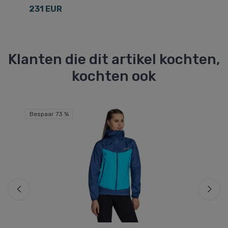
9
231 EUR
Klanten die dit artikel kochten,
kochten ook
Gr
Bespaar 73 %
Be