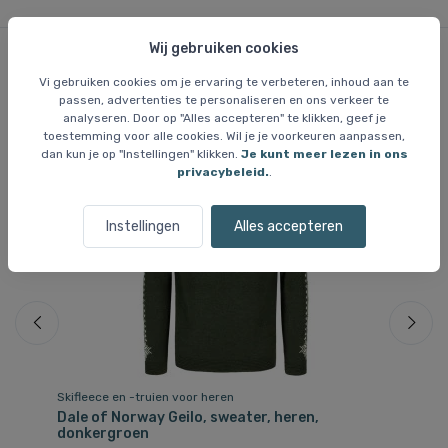
Wij gebruiken cookies
Vi gebruiken cookies om je ervaring te verbeteren, inhoud aan te
Vergelijkbare items
passen, advertenties te personaliseren en ons verkeer te
analyseren. Door op "Alles accepteren" te klikken, geef je
toestemming voor alle cookies. Wil je je voorkeuren aanpassen,
dan kun je op "Instellingen" klikken.
Je kunt meer lezen in ons
Gratis bezorging
privacybeleid.
.
Instellingen
Alles accepteren
Skifleece en -truien voor heren
Sk
,
Dale of Norway Geilo, sweater, heren,
Ki
donkergroen