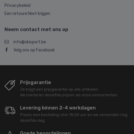
Privacybeleid
Een retouretiket krijgen
Neem contact met ons op
info@skisport.be
Volg ons op Facebook
Prijsgarantie
Je krijgt een prijsgarantie op alle artikelen.
We hanteren dezelfde prijzen als onze concurrenten.
Levering binnen 2-4 werkdagen
Plaats een bestelling vóór 18.00 uur en we verzenden nog
dezelfde dag.
Goede beoordelingen