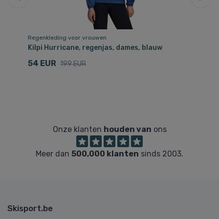
Regenkleding voor vrouwen
Re
Kilpi Hurricane, regenjas, dames, blauw
Ki
54 EUR
1
199 EUR
Onze klanten
houden van
ons
Meer dan
500,000 klanten
sinds 2003.
Skisport.be