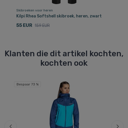
Skibroeken voor heren
Sk
Kilpi Rhea Softshell skibroek, heren, zwart
Ki
55 EUR
4
159 EUR
Klanten die dit artikel kochten,
kochten ook
Gr
Bespaar 73 %
Be