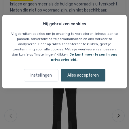
krijgen er geen meer als de huidige voorraad is uitverkocht.
Maten die niet op voorraad zijn, zijn niet beschikbaar.
Wij gebruiken cookies
Vi gebruiken cookies om je ervaring te verbeteren, inhoud aan te
passen, advertenties te personaliseren en ons verkeer te
analyseren. Door op "Alles accepteren" te klikken, geef je
Vergelijkbare items
toestemming voor alle cookies. Wil je je voorkeuren aanpassen,
dan kun je op "Instellingen" klikken.
Je kunt meer lezen in ons
privacybeleid.
.
Bespaar 65 %
Be
Instellingen
Alles accepteren