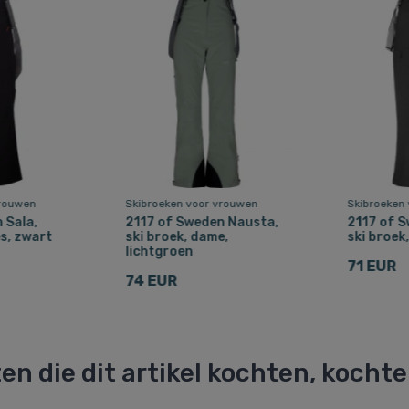
vrouwen
Skibroeken voor vrouwen
Skibroeken
 Sala,
2117 of Sweden Nausta,
2117 of 
s, zwart
ski broek, dame,
ski broek
lichtgroen
71 EUR
74 EUR
en die dit artikel kochten, kocht