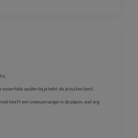
 is.
essentiële spullen bij je hebt als je buiten bent.
broek heeft een sneeuwvanger in de pijpen, wat erg