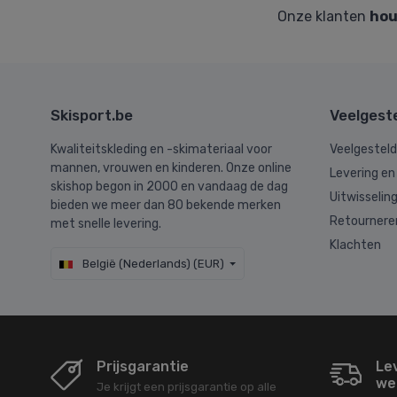
Onze klanten
hou
Skisport.be
Veelgest
Kwaliteitskleding en -skimateriaal voor
Veelgestel
mannen, vrouwen en kinderen. Onze online
Levering en
skishop begon in 2000 en vandaag de dag
Uitwisselin
bieden we meer dan 80 bekende merken
Retournere
met snelle levering.
Klachten
België (Nederlands) (EUR)
Prijsgarantie
Le
we
Je krijgt een prijsgarantie op alle