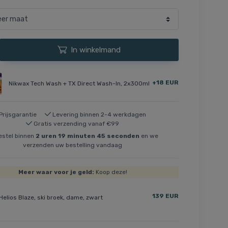
In winkelmand
+18 EUR
Nikwax Tech Wash + TX Direct Wash-In, 2x300ml
Prijsgarantie
Levering binnen 2-4 werkdagen
Gratis verzending vanaf €99
stel binnen
2
uren
19
minuten
44
seconden
en we
verzenden uw bestelling vandaag
Meer waar voor je geld:
Koop deze!
139 EUR
Helios Blaze, ski broek, dame, zwart