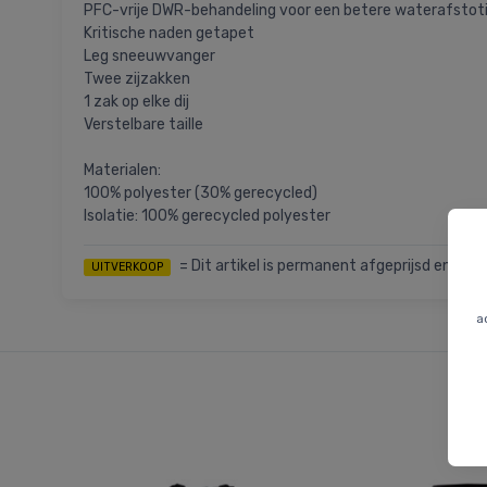
PFC-vrije DWR-behandeling voor een betere waterafstot
Kritische naden getapet
Leg sneeuwvanger
Twee zijzakken
1 zak op elke dij
Verstelbare taille
Materialen:
100% polyester (30% gerecycled)
Isolatie: 100% gerecycled polyester
= Dit artikel is permanent afgeprijsd en we k
UITVERKOOP
a