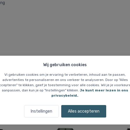
ing
Wij gebruiken cookies
rijgen er geen meer als de huidige voorraad is uitverkocht. Maten die nie
Vi gebruiken cookies om je ervaring te verbeteren, inhoud aan te passen,
advertenties te personaliseren en ons verkeer te analyseren. Door op "Alles
ccepteren" te klikken, geef je toestemming voor alle cookies. Wil je je voorkeur
aanpassen, dan kun je op "Instellingen" klikken.
Je kunt meer lezen in ons
privacybeleid.
.
Vergelijkbare items
Instellingen
Alles accepteren