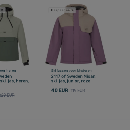
 %
Bespaar 66 %
voor heren
Ski jassen voor kinderen
Sweden
2117 of Sweden Misan,
ski-jas, heren,
ski-jas, junior, roze
40 EUR
119 EUR
229 EUR