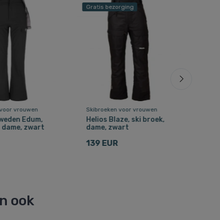
Gratis bezorging
 voor vrouwen
Skibroeken voor vrouwen
Skib
Sweden Edum,
Helios Blaze, ski broek,
Kilp
, dame, zwart
dame, zwart
dam
139 EUR
61 
en ook