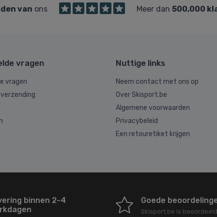
den van
ons
Meer dan
500,000 kl
elde vragen
Nuttige links
de vragen
Neem contact met ons op
 verzending
Over Skisport.be
g
Algemene voorwaarden
n
Privacybeleid
Een retouretiket krijgen
vering binnen 2-4
Goede beoordeling
rkdagen
Skisport.be
is beoordeel