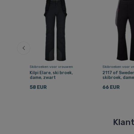
n
Skibroeken voor vrouwen
Skibroeken voor 
Kilpi Elare, ski broek,
2117 of Sweden
dame, zwart
skibroek, dame
58 EUR
66 EUR
Klant