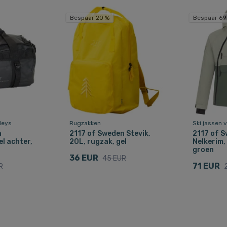
Bespaar 20 %
Bespaar 69
leys
Rugzakken
Ski jassen 
n
2117 of Sweden Stevik,
2117 of 
el achter,
20L, rugzak, gel
Nelkerim, 
groen
36 EUR
45 EUR
71 EUR
R