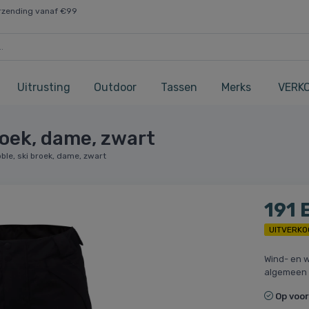
rzending vanaf €99
Uitrusting
Outdoor
Tassen
Merks
VERK
roek, dame, zwart
ble, ski broek, dame, zwart
191 
UITVERKO
Wind- en w
algemeen g
Op voo