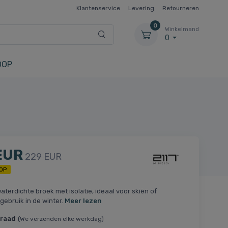
Klantenservice
Levering
Retourneren
0
Winkelmand
0
OOP
EUR
229 EUR
OP
aterdichte broek met isolatie, ideaal voor skiën of
ebruik in de winter.
Meer lezen
rraad
(We verzenden elke werkdag)