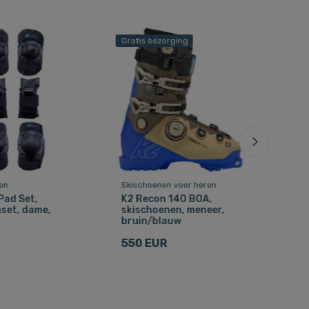
Gratis bezorging
Grat
Besp
en
Skischoenen voor heren
Skis
Pad Set,
K2 Recon 140 BOA,
K2 
set, dame,
skischoenen, meneer,
ski
bruin/blauw
zwa
550 EUR
28