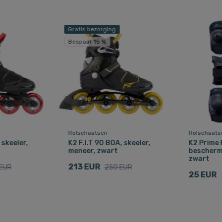
Gratis bezorging
Bespaar 15 %
Rolschaatsen
Rolschaats
 skeeler,
K2 F.I.T 90 BOA, skeeler,
K2 Prime 
meneer, zwart
bescherm
zwart
213 EUR
EUR
250 EUR
25 EUR