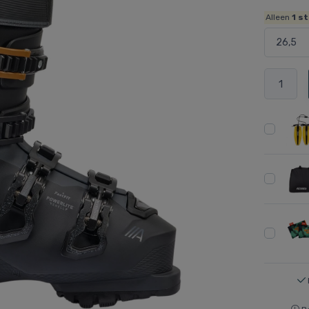
Alleen
1
st