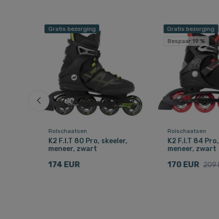
Gratis bezorging
Gratis bezorging
Bespaar 19 %
Rolschaatsen
Rolschaatsen
BOA,
K2 F.I.T 80 Pro, skeeler,
K2 F.I.T 84 Pro,
meneer, zwart
meneer, zwart
174 EUR
170 EUR
209 