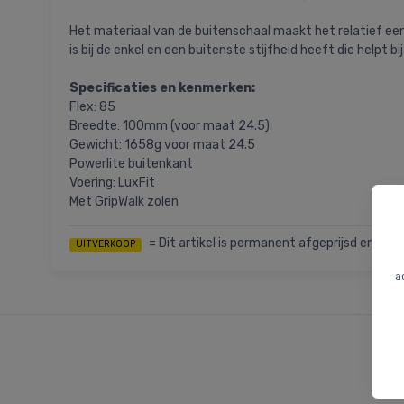
Het materiaal van de buitenschaal maakt het relatief e
is bij de enkel en een buitenste stijfheid heeft die helpt bi
Specificaties en kenmerken:
Flex: 85
Breedte: 100mm (voor maat 24.5)
Gewicht: 1658g voor maat 24.5
Powerlite buitenkant
Voering: LuxFit
Met GripWalk zolen
= Dit artikel is permanent afgeprijsd en we k
UITVERKOOP
a