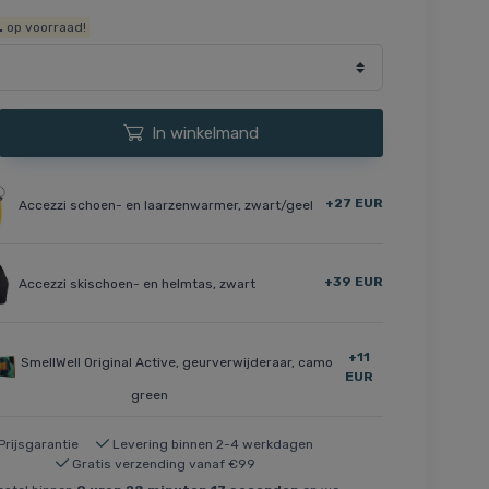
.
op voorraad!
In winkelmand
+27 EUR
Accezzi schoen- en laarzenwarmer, zwart/geel
+39 EUR
Accezzi skischoen- en helmtas, zwart
+11
SmellWell Original Active, geurverwijderaar, camo
EUR
green
Prijsgarantie
Levering binnen 2-4 werkdagen
Gratis verzending vanaf €99