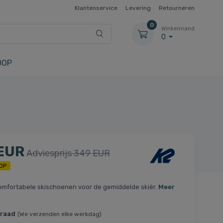
Klantenservice
Levering
Retourneren
0
Winkelmand
0
OOP
 EUR
Adviesprijs 349 EUR
OP
omfortabele skischoenen voor de gemiddelde skiër.
Meer
rraad
(We verzenden elke werkdag)