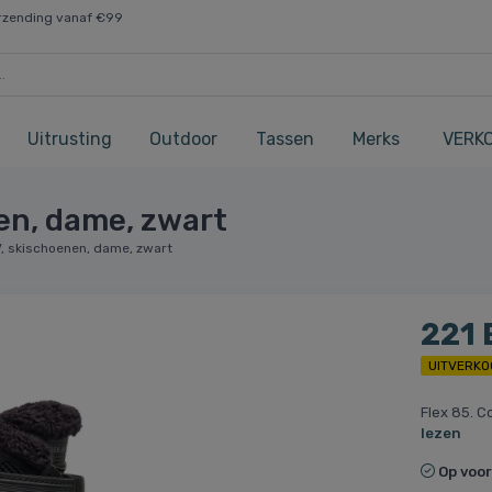
rzending vanaf €99
Uitrusting
Outdoor
Tassen
Merks
VERK
en, dame, zwart
, skischoenen, dame, zwart
221
UITVERKO
Flex 85. C
lezen
Op voo