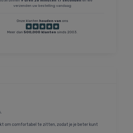
stel binnen
9
uren
28
minuten
16
seconden
en we
verzenden uw bestelling vandaag
Onze klanten
houden van
ons
Meer dan
500,000 klanten
sinds 2003.
.
t om comfortabel te zitten, zodat je je beter kunt