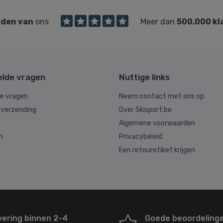
den van
ons
Meer dan
500,000 kl
elde vragen
Nuttige links
de vragen
Neem contact met ons op
 verzending
Over Skisport.be
g
Algemene voorwaarden
n
Privacybeleid
Een retouretiket krijgen
vering binnen 2-4
Goede beoordeling