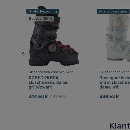
Gratis bezorging
Gratis bezorging
Bespaar 30 %
en
Skischoenen voor vrouwen
Skischoenen voor
K2 BFC 95 BOA,
Rossignol Vizi
skischoenen, dame,
W GW, skischoe
grijs/zwart
dame, wit
314 EUR
338 EUR
449 EUR
Klant