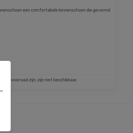
 binnenschoen een comfortabele binnenschoen die gevormd
t op voorraad zijn, zijn niet beschikbaar.
en