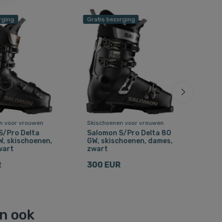
rging
Gratis bezorging
Grat
Besp
n voor vrouwen
Skischoenen voor vrouwen
Skis
S/Pro Delta
Salomon S/Pro Delta 80
Sal
W, skischoenen,
GW, skischoenen, dames,
ski
wart
zwart
zwa
R
300 EUR
24
en ook