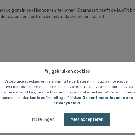
envoudig om in de skischoenen te komen. Daarnaast heeft de LuxFit
j de respons en controle die ook in de skischoen zelf zit.
Wij gebruiken cookies
rijgen er geen meer als de huidige voorraad is uitverkocht. Maten die nie
Vi gebruiken cookies om je ervaring te verbeteren, inhoud aan te passen,
advertenties te personaliseren en ons verkeer te analyseren. Door op "Alles
ccepteren" te klikken, geef je toestemming voor alle cookies. Wil je je voorkeur
aanpassen, dan kun je op "Instellingen" klikken.
Je kunt meer lezen in ons
privacybeleid.
.
Instellingen
Alles accepteren
Vergelijkbare items