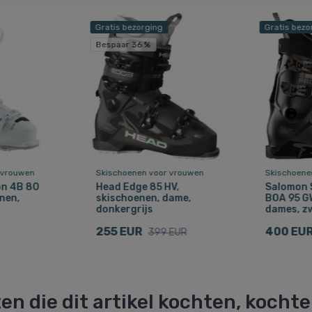
Gratis bezorging
Gratis bezo
Bespaar 36 %
 vrouwen
Skischoenen voor vrouwen
Skischoene
on 4B 80
Head Edge 85 HV,
Salomon 
nen,
skischoenen, dame,
BOA 95 G
donkergrijs
dames, z
255 EUR
400 EU
399 EUR
en die dit artikel kochten, kocht