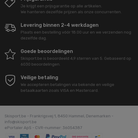
Je krijgt een prijsgarantie op alle artikelen.
We hanteren dezelfde prijzen als onze concurrenten.
Levering binnen 2-4 werkdagen
Plaats een bestelling vóór 18.00 uur en we verzenden nog
dezelfde dag.
Goede beoordelingen
Skisport.be
is beoordeeld
4,9
sterren van
5
. Gebaseerd op
6030
beoordelingen.
Veilige betaling
We accepteren betalingen via bekende en veilige
betaalkaarten zoals VISA en Mastercard.
Skisport.be - Frankrigsvej 1, 8450 Hammel, Denemarken -
info@skisport.be
ePortaler ApS - CVR-nummer: 36054387