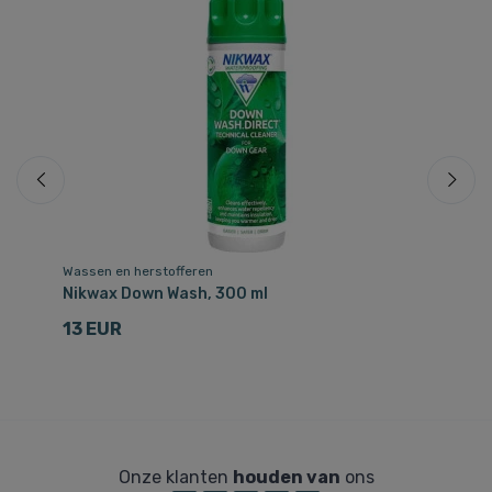
Wassen en herstofferen
Wa
Nikwax Down Wash, 300 ml
Ni
13 EUR
5
Onze klanten
houden van
ons