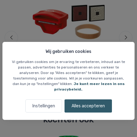
Wij gebruiken cookies
Vi gebruiken cookies om je ervaring te verbeteren, inhoud aan te
Skiwas en gereedschap
Sk
passen, advertenties te personaliseren en ons verkeer te
Swix Carving Toolkit
Sw
analyseren. Door op "Alles accepteren" te klikken, geef je
toestemming voor alle cookies. Wil je je voorkeuren aanpassen,
32 EUR
1
dan kun je op "Instellingen" klikken.
Je kunt meer lezen in ons
privacybeleid.
.
Instellingen
Alles accepteren
Klanten die dit artikel kochten,
kochten ook