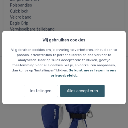
Polsbandjes
Quick lock
Velcro band
Eagle Grip
Verwisselbare tailleband
Wij gebruiken cookies
Vi gebruiken cookies om je ervaring te verbeteren, inhoud aan te
passen, advertenties te personaliseren en ons verkeer te
analyseren. Door op "Alles accepteren" te klikken, geef je
toestemming voor alle cookies. Wil je je voorkeuren aanpassen,
dan kun je op "Instellingen" klikken.
Je kunt meer lezen in ons
Vergelijkbare items
privacybeleid.
.
Instellingen
Alles accepteren
Gratis bezorging