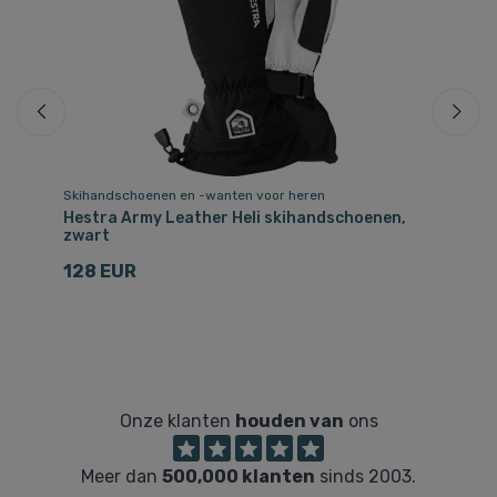
Skihandschoenen en -wanten voor heren
Sk
Hestra Army Leather Heli skihandschoenen,
He
zwart
6
128 EUR
Onze klanten
houden van
ons
Meer dan
500,000 klanten
sinds 2003.