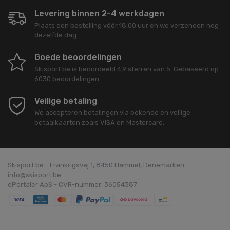
Levering binnen 2-4 werkdagen
Plaats een bestelling vóór 18.00 uur en we verzenden nog
dezelfde dag.
Goede beoordelingen
Skisport.be
is beoordeeld
4,9
sterren van
5
. Gebaseerd op
6030
beoordelingen.
Veilige betaling
We accepteren betalingen via bekende en veilige
betaalkaarten zoals VISA en Mastercard.
Skisport.be - Frankrigsvej 1, 8450 Hammel, Denemarken -
info@skisport.be
ePortaler ApS - CVR-nummer: 36054387