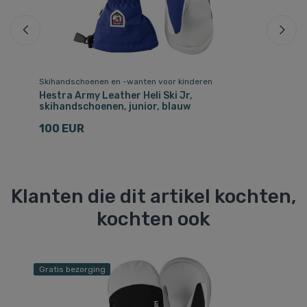
Skihandschoenen en -wanten voor kinderen
Sk
Hestra Army Leather Heli Ski Jr,
He
skihandschoenen, junior, blauw
sk
100 EUR
7
Klanten die dit artikel kochten,
kochten ook
Gratis bezorging