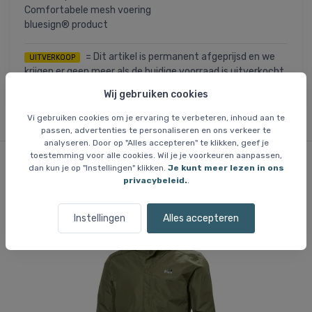
Comfortabele mesh voering
bluesign® product
= Dit artikel is permanent afgeprijsd en we
UITVERKOOP
krijgen er geen meer als de huidige voorraad is uitverkocht.
Maten die niet op voorraad zijn, zijn niet beschikbaar.
Wij gebruiken cookies
Vi gebruiken cookies om je ervaring te verbeteren, inhoud aan te
passen, advertenties te personaliseren en ons verkeer te
analyseren. Door op "Alles accepteren" te klikken, geef je
toestemming voor alle cookies. Wil je je voorkeuren aanpassen,
dan kun je op "Instellingen" klikken.
Je kunt meer lezen in ons
Vergelijkbare items
privacybeleid.
.
Instellingen
Alles accepteren
Be