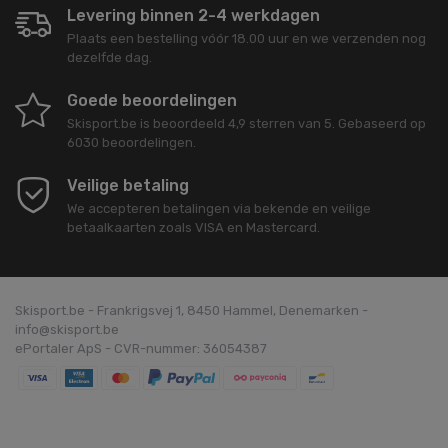
Levering binnen 2-4 werkdagen
Plaats een bestelling vóór 18.00 uur en we verzenden nog
dezelfde dag.
Goede beoordelingen
Skisport.be
is beoordeeld
4,9
sterren van
5
. Gebaseerd op
6030
beoordelingen.
Veilige betaling
We accepteren betalingen via bekende en veilige
betaalkaarten zoals VISA en Mastercard.
Skisport.be - Frankrigsvej 1, 8450 Hammel, Denemarken -
info@skisport.be
ePortaler ApS - CVR-nummer: 36054387