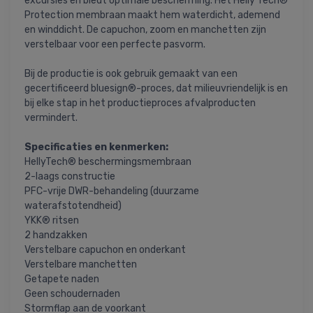
excursies en biedt optimale bescherming. Het Helly Tech®
Protection membraan maakt hem waterdicht, ademend
en winddicht. De capuchon, zoom en manchetten zijn
verstelbaar voor een perfecte pasvorm.
Bij de productie is ook gebruik gemaakt van een
gecertificeerd bluesign®-proces, dat milieuvriendelijk is en
bij elke stap in het productieproces afvalproducten
vermindert.
Specificaties en kenmerken:
HellyTech® beschermingsmembraan
2-laags constructie
PFC-vrije DWR-behandeling (duurzame
waterafstotendheid)
YKK® ritsen
2 handzakken
Verstelbare capuchon en onderkant
Verstelbare manchetten
Getapete naden
Geen schoudernaden
Stormflap aan de voorkant