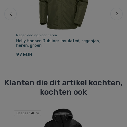
Regenkleding voor heren
Re
Helly Hansen Dubliner Insulated, regenjas,
He
heren, groen
do
97 EUR
9
Klanten die dit artikel kochten,
kochten ook
Bespaar 48 %