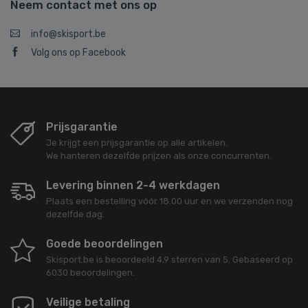
Neem contact met ons op
info@skisport.be
Volg ons op Facebook
Prijsgarantie
Je krijgt een prijsgarantie op alle artikelen.
We hanteren dezelfde prijzen als onze concurrenten.
Levering binnen 2-4 werkdagen
Plaats een bestelling vóór 18.00 uur en we verzenden nog
dezelfde dag.
Goede beoordelingen
Skisport.be
is beoordeeld
4,9
sterren van
5
. Gebaseerd op
6030
beoordelingen.
Veilige betaling