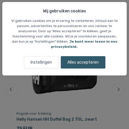
Wij gebruiken cookies
Vi gebruiken cookies om je ervaring te verbeteren, inhoud aan te
Vergelijkbare items
passen, advertenties te personaliseren en ons verkeer te
analyseren. Door op "Alles accepteren" te klikken, geef je
toestemming voor alle cookies. Wil je je voorkeuren aanpassen,
dan kun je op "Instellingen" klikken.
Je kunt meer lezen in ons
privacybeleid.
.
Be
Instellingen
Alles accepteren
Rugzak voor trekking
Ru
Helly Hansen HH Duffel Bag 2 70L, zwart
He
75 EUR
6