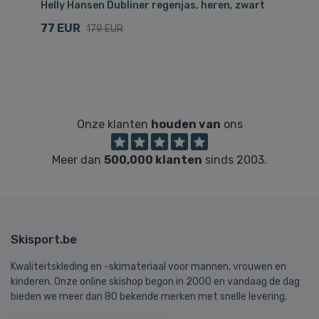
Helly Hansen Dubliner regenjas, heren, zwart
He
do
77 EUR
179 EUR
7
Onze klanten
houden van
ons
Meer dan
500,000 klanten
sinds 2003.
Skisport.be
Kwaliteitskleding en -skimateriaal voor mannen, vrouwen en
kinderen. Onze online skishop begon in 2000 en vandaag de dag
bieden we meer dan 80 bekende merken met snelle levering.