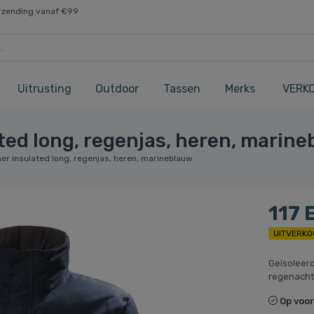
rzending vanaf €99
Uitrusting
Outdoor
Tassen
Merks
VERK
ted long, regenjas, heren, marin
ner insulated long, regenjas, heren, marineblauw
117 
UITVERKO
Geïsoleerd
regenacht
Op voo