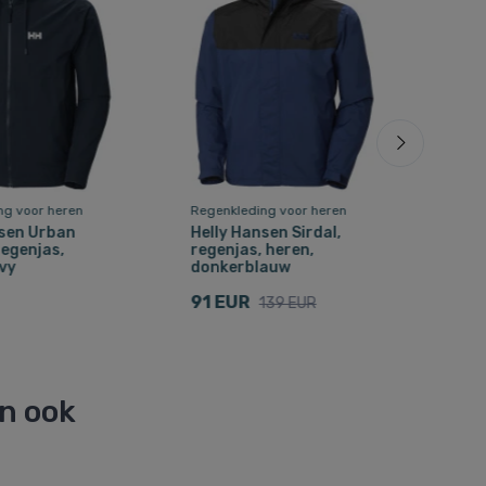
ng voor heren
Regenkleding voor heren
Rege
nsen Urban
Helly Hansen Sirdal,
Hell
regenjas,
regenjas, heren,
Insu
vy
donkerblauw
her
91 EUR
97 
139 EUR
en ook