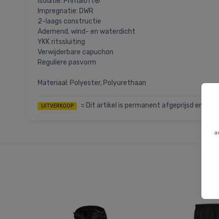
Isolatie: Primaloft®
Impregnatie: DWR
2-laags constructie
Ademend, wind- en waterdicht
YKK ritssluiting
Verwijderbare capuchon
Reguliere pasvorm
Materiaal: Polyester, Polyurethaan
= Dit artikel is permanent afgeprijsd en we k
UITVERKOOP
a