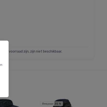
t op voorraad zijn, zijn niet beschikbaar.
en
Bespaar 35 %