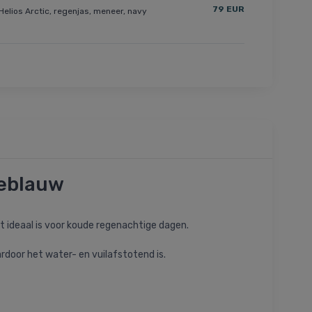
79 EUR
Helios Arctic, regenjas, meneer, navy
neblauw
t ideaal is voor koude regenachtige dagen.
door het water- en vuilafstotend is.