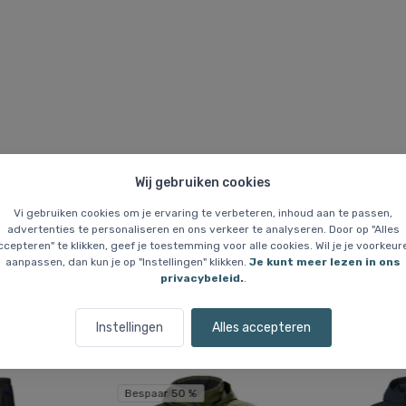
Wij gebruiken cookies
rijgen er geen meer als de huidige voorraad is uitverkocht. Maten die nie
Vi gebruiken cookies om je ervaring te verbeteren, inhoud aan te passen,
advertenties te personaliseren en ons verkeer te analyseren. Door op "Alles
ccepteren" te klikken, geef je toestemming voor alle cookies. Wil je je voorkeur
aanpassen, dan kun je op "Instellingen" klikken.
Je kunt meer lezen in ons
privacybeleid.
.
Vergelijkbare items
Instellingen
Alles accepteren
Bespaar 50 %