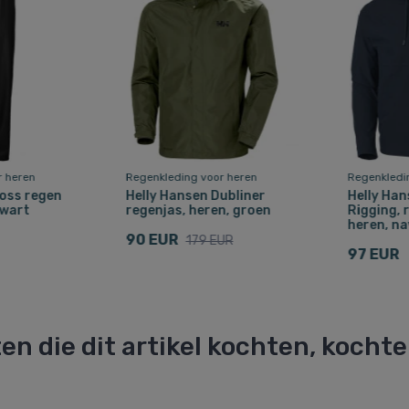
r heren
Regenkleding voor heren
Regenkledi
oss regen
Helly Hansen Dubliner
Helly Ha
zwart
regenjas, heren, groen
Rigging, 
heren, na
90 EUR
179 EUR
97 EUR
en die dit artikel kochten, kocht