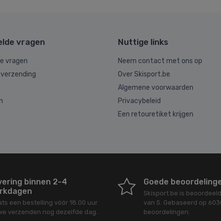
elde vragen
Nuttige links
de vragen
Neem contact met ons op
 verzending
Over Skisport.be
g
Algemene voorwaarden
n
Privacybeleid
Een retouretiket krijgen
vering binnen 2-4
Goede beoordeling
rkdagen
Skisport.be
is beoordeel
ats een bestelling vóór 18.00 uur
van
5
. Gebaseerd op
603
we verzenden nog dezelfde dag.
beoordelingen.