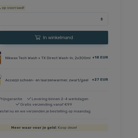
.
op voorraad!
In winkelmand
+18 EUR
Nikwax Tech Wash + TX Direct Wash-In, 2x300ml
+27 EUR
Accezzi schoen- en laarzenwarmer, zwart/geel
Prijsgarantie
Levering binnen 2-4 werkdagen
Gratis verzending vanaf €99
estel nu en we verzenden je bestelling op maandag
Meer waar voor je geld:
Koop deze!