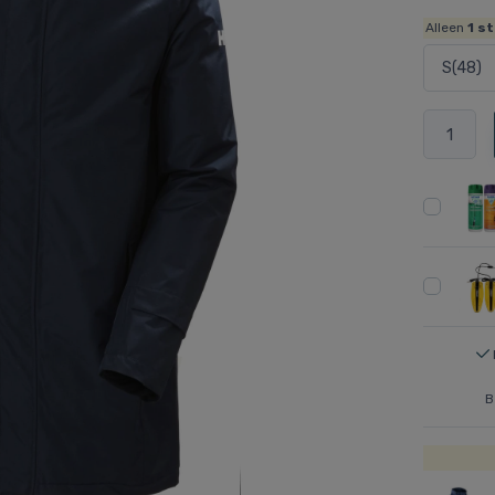
Alleen
1
st
B