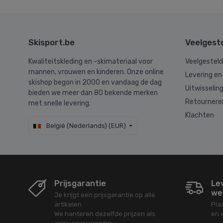
Skisport.be
Veelgest
Kwaliteitskleding en -skimateriaal voor
Veelgestel
mannen, vrouwen en kinderen. Onze online
Levering en
skishop begon in 2000 en vandaag de dag
Uitwisselin
bieden we meer dan 80 bekende merken
Retournere
met snelle levering.
Klachten
België (Nederlands) (EUR)
Prijsgarantie
Le
we
Je krijgt een prijsgarantie op alle
artikelen.
Pla
We hanteren dezelfde prijzen als
en 