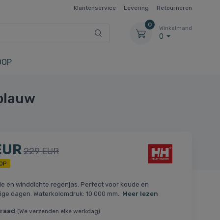
Klantenservice
Levering
Retourneren
0
Winkelmand
0
OOP
eblauw
EUR
229 EUR
OP
e en winddichte regenjas. Perfect voor koude en
ige dagen. Waterkolomdruk: 10.000 mm..
Meer lezen
rraad
(We verzenden elke werkdag)