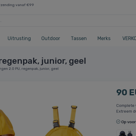
rzending vanaf €99
Uitrusting
Outdoor
Tassen
Merks
VERK
regenpak, junior, geel
gen 2.0 PU, regenpak, junior, geel
90 
Complete 
Extreem d
Op voo