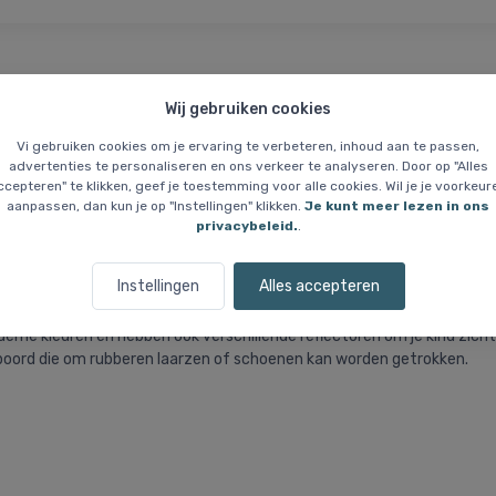
Wij gebruiken cookies
Prijsgarantie
Wie zijn wij?
Vi gebruiken cookies om je ervaring te verbeteren, inhoud aan te passen,
advertenties te personaliseren en ons verkeer te analyseren. Door op "Alles
 regenpak, junior, geel
ccepteren" te klikken, geef je toestemming voor alle cookies. Wil je je voorkeur
aanpassen, dan kun je op "Instellingen" klikken.
Je kunt meer lezen in ons
privacybeleid.
.
re regenset voor kinderen. De set is gemaakt van sterke kwaliteitsmat
Instellingen
Alles accepteren
t, zodat het water effectief buiten wordt gehouden en je kind niet nat
derne kleuren en hebben ook verschillende reflectoren om je kind zich
oord die om rubberen laarzen of schoenen kan worden getrokken.