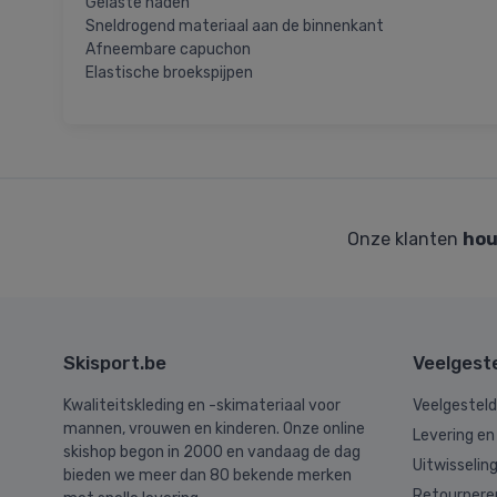
Gelaste naden
Sneldrogend materiaal aan de binnenkant
Afneembare capuchon
Elastische broekspijpen
Onze klanten
hou
Skisport.be
Veelgest
Kwaliteitskleding en -skimateriaal voor
Veelgestel
mannen, vrouwen en kinderen. Onze online
Levering en
skishop begon in 2000 en vandaag de dag
Uitwisselin
bieden we meer dan 80 bekende merken
Retournere