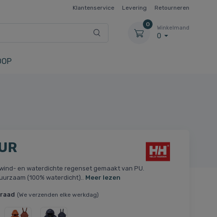
Klantenservice
Levering
Retourneren
0
Winkelmand
0
OOP
EUR
wind- en waterdichte regenset gemaakt van PU.
uurzaam (100% waterdicht)..
Meer lezen
rraad
(We verzenden elke werkdag)