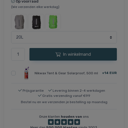
Op voorraad
(We verzenden elke werkdag)
In winkelmand
+14 EUR
Nikwax Tent & Gear Solarproof, 500 ml
Prijsgarantie
Levering binnen 2-4 werkdagen
Gratis verzending vanaf €99
Bestel nu en we verzenden je bestelling op maandag
Onze klanten
houden van
ons
Meer dan
500,000 klanten
sinds 2003.