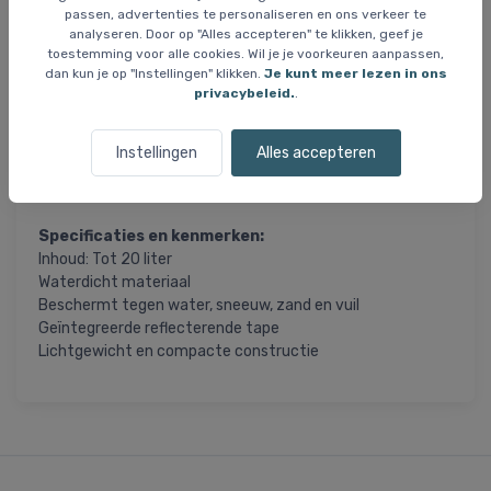
passen, advertenties te personaliseren en ons verkeer te
De regenhoes past op rugzakken tot 20 liter – perfect
analyseren. Door op "Alles accepteren" te klikken, geef je
voor kleinere rugzakken en tassen. Een geïntegreerd
toestemming voor alle cookies. Wil je je voorkeuren aanpassen,
dan kun je op "Instellingen" klikken.
Je kunt meer lezen in ons
reflecterend tape detail zorgt voor een goede
privacybeleid.
.
zichtbaarheid, waardoor de veiligheid tijdens het reizen in
het donker of in mistige omstandigheden wordt
verbeterd. De lichtgewicht constructie van de regenhoes
Instellingen
Alles accepteren
maakt hem gemakkelijk op te bergen in je rugzak als je
hem niet gebruikt.
Specificaties en kenmerken:
Inhoud: Tot 20 liter
Waterdicht materiaal
Beschermt tegen water, sneeuw, zand en vuil
Geïntegreerde reflecterende tape
Lichtgewicht en compacte constructie