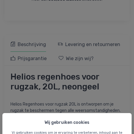
Beschrijving
Levering en retourneren
Prijsgarantie
Wie zijn wij?
Helios regenhoes voor
rugzak, 20L, neongeel
Helios Regenhoes voor rugzak 20L is ontworpen om je
rugzak te beschermen tegen alle weersomstandigheden.
Het robuuste materiaal beschermt effectief tegen vuil,
Wij gebruiken cookies
zand, water en sneeuw, waardoor hij geschikt is voor zowel
dagelijks gebruik als avonturen in de buitenlucht.
Vi gebruiken cookies om je ervaring te verbeteren, inhoud aan te