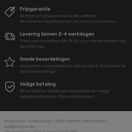
Prijsgarantie
Je krijgt een prijsgarantie op alle artikelen.
We hanteren dezelfde prijzen als onze concurrenten.
Levering binnen 2-4 werkdagen
Plaats een bestelling vóór 18.00 uur en we verzenden nog
dezelfde dag.
Goede beoordelingen
Skisport.be
is beoordeeld
4,9
sterren van
5
. Gebaseerd op
6030
beoordelingen.
Veilige betaling
We accepteren betalingen via bekende en veilige
betaalkaarten zoals VISA en Mastercard.
Skisport.be - Frankrigsvej 1, 8450 Hammel, Denemarken -
info@skisport.be