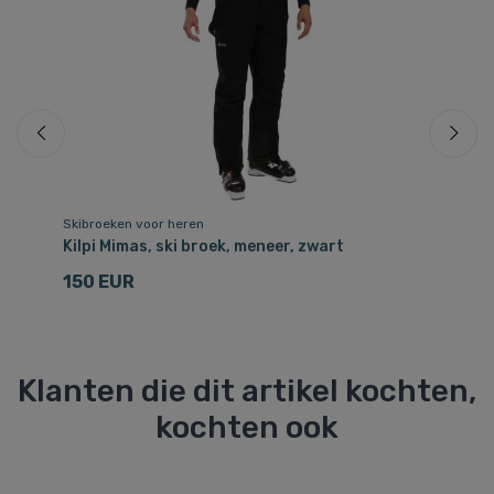
Skibroeken voor heren
Sk
Kilpi Mimas, ski broek, meneer, zwart
Ki
150 EUR
6
Klanten die dit artikel kochten,
kochten ook