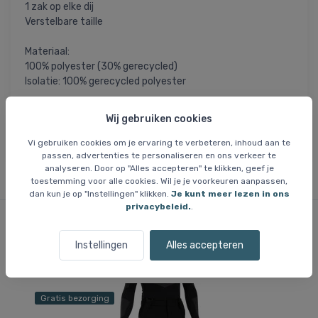
1 zak op elke dij
Verstelbare taille
Materiaal:
100% polyester (30% gerecycled)
Isolatie: 100% gerecycled polyester
= Dit artikel is permanent afgeprijsd en we
UITVERKOOP
Wij gebruiken cookies
krijgen er geen meer als de huidige voorraad is uitverkocht.
Vi gebruiken cookies om je ervaring te verbeteren, inhoud aan te
Maten die niet op voorraad zijn, zijn niet beschikbaar.
passen, advertenties te personaliseren en ons verkeer te
analyseren. Door op "Alles accepteren" te klikken, geef je
toestemming voor alle cookies. Wil je je voorkeuren aanpassen,
dan kun je op "Instellingen" klikken.
Je kunt meer lezen in ons
privacybeleid.
.
Vergelijkbare items
Instellingen
Alles accepteren
Gratis bezorging