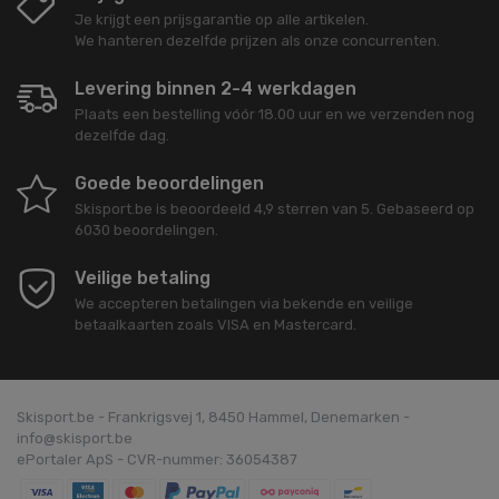
Je krijgt een prijsgarantie op alle artikelen.
We hanteren dezelfde prijzen als onze concurrenten.
Levering binnen 2-4 werkdagen
Plaats een bestelling vóór 18.00 uur en we verzenden nog
dezelfde dag.
Goede beoordelingen
Skisport.be
is beoordeeld
4,9
sterren van
5
. Gebaseerd op
6030
beoordelingen.
Veilige betaling
We accepteren betalingen via bekende en veilige
betaalkaarten zoals VISA en Mastercard.
Skisport.be - Frankrigsvej 1, 8450 Hammel, Denemarken -
info@skisport.be
ePortaler ApS - CVR-nummer: 36054387