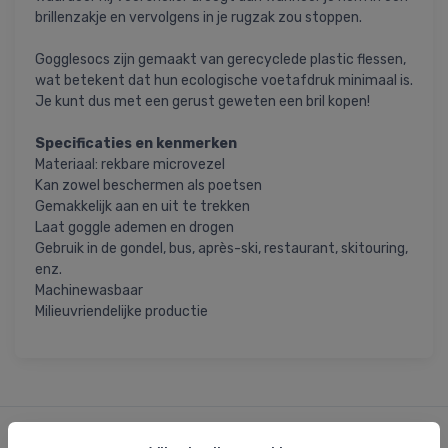
brillenzakje en vervolgens in je rugzak zou stoppen.
Gogglesocs zijn gemaakt van gerecyclede plastic flessen,
wat betekent dat hun ecologische voetafdruk minimaal is.
Je kunt dus met een gerust geweten een bril kopen!
Specificaties en kenmerken
Materiaal: rekbare microvezel
Kan zowel beschermen als poetsen
Gemakkelijk aan en uit te trekken
Laat goggle ademen en drogen
Gebruik in de gondel, bus, après-ski, restaurant, skitouring,
enz.
Machinewasbaar
Milieuvriendelijke productie