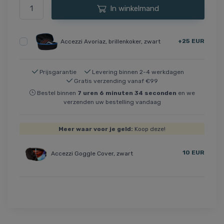
In winkelmand
+25 EUR
Accezzi Avoriaz, brillenkoker, zwart
Prijsgarantie
Levering binnen 2-4 werkdagen
Gratis verzending vanaf €99
Bestel binnen
7
uren
6
minuten
34
seconden
en we
verzenden uw bestelling vandaag
Meer waar voor je geld:
Koop deze!
10 EUR
Accezzi Goggle Cover, zwart