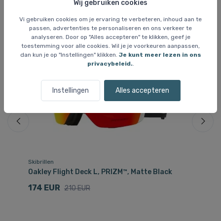
Wij gebruiken cookies
Vergelijkbare items
Vi gebruiken cookies om je ervaring te verbeteren, inhoud aan te
passen, advertenties te personaliseren en ons verkeer te
analyseren. Door op "Alles accepteren" te klikken, geef je
toestemming voor alle cookies. Wil je je voorkeuren aanpassen,
Gratis bezorging
Gr
dan kun je op "Instellingen" klikken.
Je kunt meer lezen in ons
Bespaar 17 %
privacybeleid.
.
Instellingen
Alles accepteren
Skibrillen
Ski
Oakley Flight Deck L, PRIZM™, Matte Black
Oa
174 EUR
1
210 EUR