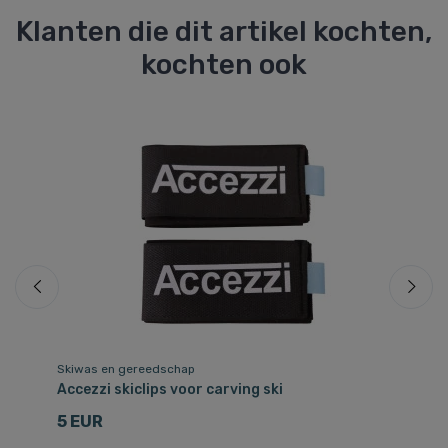
Klanten die dit artikel kochten,
kochten ook
Skiwas en gereedschap
Bi
Accezzi skiclips voor carving ski
Ka
5 EUR
5