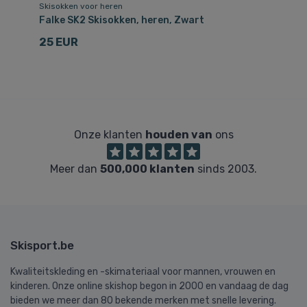
Skisokken voor heren
Ha
Falke SK2 Skisokken, heren, Zwart
Fa
25 EUR
1
Onze klanten
houden van
ons
Meer dan
500,000 klanten
sinds 2003.
Skisport.be
Kwaliteitskleding en -skimateriaal voor mannen, vrouwen en
kinderen. Onze online skishop begon in 2000 en vandaag de dag
bieden we meer dan 80 bekende merken met snelle levering.