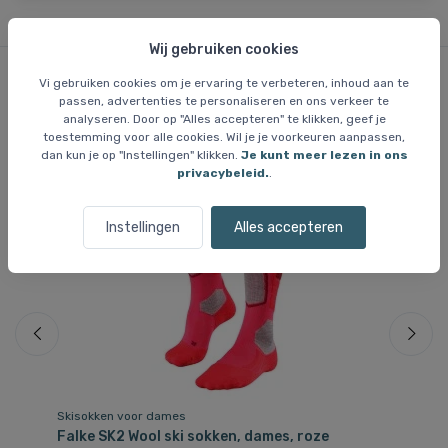
Wij gebruiken cookies
Vi gebruiken cookies om je ervaring te verbeteren, inhoud aan te
passen, advertenties te personaliseren en ons verkeer te
Vergelijkbare items
analyseren. Door op "Alles accepteren" te klikken, geef je
toestemming voor alle cookies. Wil je je voorkeuren aanpassen,
dan kun je op "Instellingen" klikken.
Je kunt meer lezen in ons
privacybeleid.
.
Instellingen
Alles accepteren
Skisokken voor dames
Sk
Falke SK2 Wool ski sokken, dames, roze
Fa