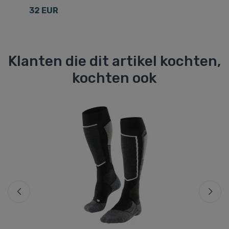
32 EUR
1
Klanten die dit artikel kochten,
kochten ook
Be