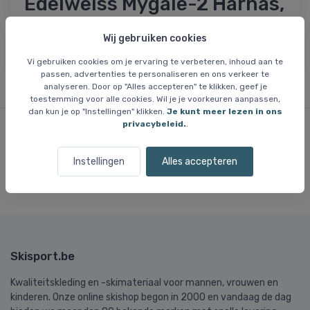
Edelweiss Mygale-2 Harnas,
klimgordel, zwart
Wij gebruiken cookies
Vi gebruiken cookies om je ervaring te verbeteren, inhoud aan te
passen, advertenties te personaliseren en ons verkeer te
analyseren. Door op "Alles accepteren" te klikken, geef je
toestemming voor alle cookies. Wil je je voorkeuren aanpassen,
dan kun je op "Instellingen" klikken.
Je kunt meer lezen in ons
privacybeleid.
.
Onze klanten
houden van
ons
Instellingen
Alles accepteren
Meer dan
500,000 klanten
sinds 2003.
Skisport.be
Kwaliteitskleding en -skimateriaal voor mannen, vrouwen en
kinderen. Onze online skishop begon in 2000 en vandaag de dag