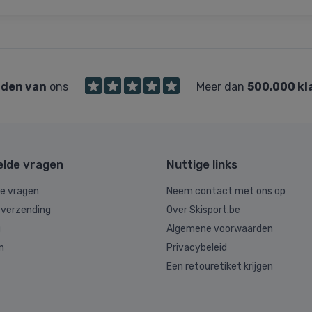
den van
ons
Meer dan
500,000 kl
elde vragen
Nuttige links
de vragen
Neem contact met ons op
 verzending
Over Skisport.be
g
Algemene voorwaarden
n
Privacybeleid
Een retouretiket krijgen