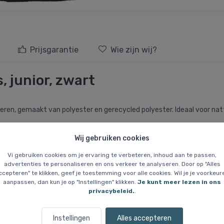
Prijsgarantie
Wie zijn wij?
, junior, zwart
inderen, gemaakt van polyester en gerecycled polyester. Ideaal voor na
Wij gebruiken cookies
n 5.000 g/m²/24h blijft je kind droog en comfortabel. De jas heeft 
Vi gebruiken cookies om je ervaring te verbeteren, inhoud aan te passen,
advertenties te personaliseren en ons verkeer te analyseren. Door op "Alles
en, elastische manchetten met duimgat en handschoenlus. De jas bes
ccepteren" te klikken, geef je toestemming voor alle cookies. Wil je je voorkeur
aanpassen, dan kun je op "Instellingen" klikken.
Je kunt meer lezen in ons
en logo verhogen de zichtbaarheid.
privacybeleid.
.
Instellingen
Alles accepteren