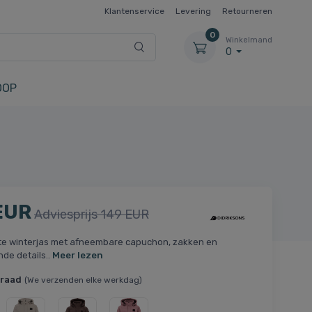
Klantenservice
Levering
Retourneren
0
Winkelmand
0
OOP
EUR
Adviesprijs 149 EUR
te winterjas met afneembare capuchon, zakken en
nde details..
Meer lezen
rraad
(We verzenden elke werkdag)