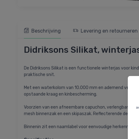
Beschrijving
Levering en retourneren
Didriksons Silikat, winterjas
De Didriksons Silikat is een functionele winterjas voor k
praktische snit.
Met een waterkolom van 10.000 mm en ademend vermogen va
opstaande kraag en kinbescherming.
Voorzien van een afneembare capuchon, verlengbare mouw
a
mesh binnenzak en een skipaszak. Reflecterende details 
Binnenin zit een naamlabel voor eenvoudige herkenning.