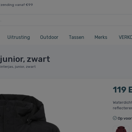
rzending vanaf €99
Uitrusting
Outdoor
Tassen
Merks
VERK
 junior, zwart
interjas, junior, zwart
119 
Waterdich
reflectere
Op voo