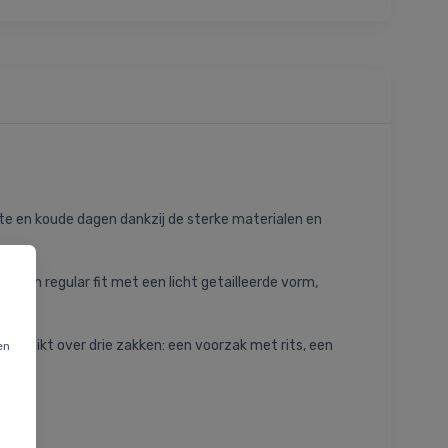
tte en koude dagen dankzij de sterke materialen en
een regular fit met een licht getailleerde vorm,
chikt over drie zakken: een voorzak met rits, een
en