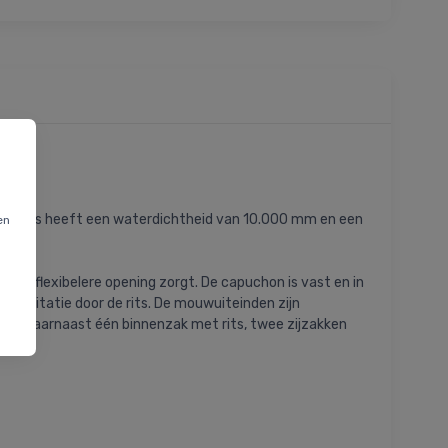
s. De jas heeft een waterdichtheid van 10.000 mm en een
en
k.
 een flexibelere opening zorgt. De capuchon is vast en in
t irritatie door de rits. De mouwuiteinden zijn
eeft daarnaast één binnenzak met rits, twee zijzakken