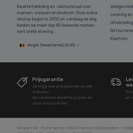
Kwaliteitskleding en -skimateriaal voor
Veelgestel
mannen, vrouwen en kinderen. Onze online
Levering en
skishop begon in 2000 en vandaag de dag
Uitwisselin
bieden we meer dan 80 bekende merken
Retournere
met snelle levering.
Klachten
België (Nederlands) (EUR)
Prijsgarantie
Le
we
Je krijgt een prijsgarantie op alle
artikelen.
Pla
We hanteren dezelfde prijzen als
en 
onze concurrenten.
Skisport.be - Frankrigsvej 1, 8450 Hammel, Denemarken - info@