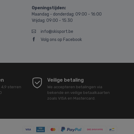
Openingstijden:
Maandag - donderdag: 09:00 - 16:00
Vrijdag: 09:00 - 15:30
info@skisport.be
Volg ons op Facebook
en
Veilige betaling
d
4,9
sterren
We accepteren betalingen via
0
bekende en veilige betaalkaarten
zoals VISA en Mastercard.