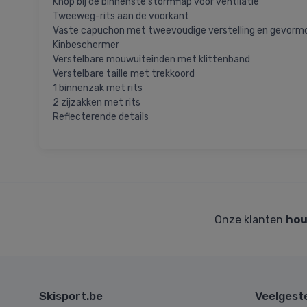
Knop bij de binnenste stormflap voor ventilatie
Tweeweg-rits aan de voorkant
Vaste capuchon met tweevoudige verstelling en gevormd
Kinbeschermer
Verstelbare mouwuiteinden met klittenband
Verstelbare taille met trekkoord
1 binnenzak met rits
2 zijzakken met rits
Reflecterende details
Onze klanten
hou
Skisport.be
Veelgest