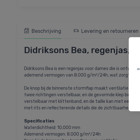
Beschrijving
Levering en retourneren
Didriksons Bea, regenjas, 
Didriksons Bea is een regenjas voor dames die is ontwik
a
ademend vermogen van 8.000 g/m²/24h, wat zorgt voor e
De knop bij de binnenste stormflap maakt ventilatie mogel
twee richtingen verstelbaar, en de gevormde klep biedt st
verstelbaar met klittenband, en de taille kan met een tr
met rits en reflecterende details die de zichtbaarheid i
Specificaties
Waterdichtheid: 10.000 mm
Ademend vermogen: 8.000 g/m²/24h