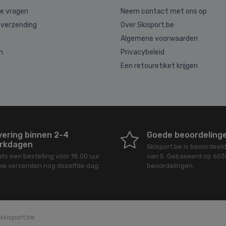
de vragen
Neem contact met ons op
 verzending
Over Skisport.be
g
Algemene voorwaarden
n
Privacybeleid
Een retouretiket krijgen
vering binnen 2-4
Goede beoordeling
rkdagen
Skisport.be
is beoordeel
ats een bestelling vóór 18.00 uur
van
5
. Gebaseerd op
603
we verzenden nog dezelfde dag.
beoordelingen.
skisport.be