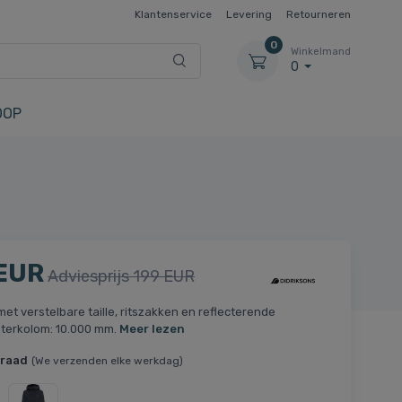
Klantenservice
Levering
Retourneren
0
Winkelmand
0
OOP
 EUR
Adviesprijs 199 EUR
et verstelbare taille, ritszakken en reflecterende
aterkolom: 10.000 mm.
Meer lezen
rraad
(We verzenden elke werkdag)