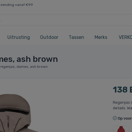
rzending vanaf €99
Uitrusting
Outdoor
Tassen
Merks
VERK
ames, ash brown
 regenjas, dames, ash brown
138
Regenjas m
details. W
Op voo