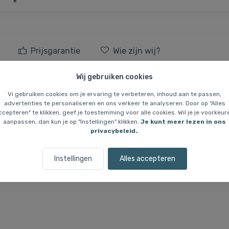
Prijsgarantie
Wie zijn wij?
Wij gebruiken cookies
dames, ash brown
Vi gebruiken cookies om je ervaring te verbeteren, inhoud aan te passen,
advertenties te personaliseren en ons verkeer te analyseren. Door op "Alles
keld voor natte dagen met focus op bescherming en functionele detail
ccepteren" te klikken, geef je toestemming voor alle cookies. Wil je je voorkeur
aanpassen, dan kun je op "Instellingen" klikken.
Je kunt meer lezen in ons
en goede balans tussen weerbescherming en comfort tijdens gebrui
privacybeleid.
.
ijk wanneer dat nodig is, terwijl de tweeweg-rits aan de voorkant voor
abielere bescherming in regenachtig weer. De kinbeschermer verminder
Instellingen
Alles accepteren
ekkoord worden aangepast voor een beter regelbare pasvorm. De jas h
n donkere omstandigheden verbeteren.