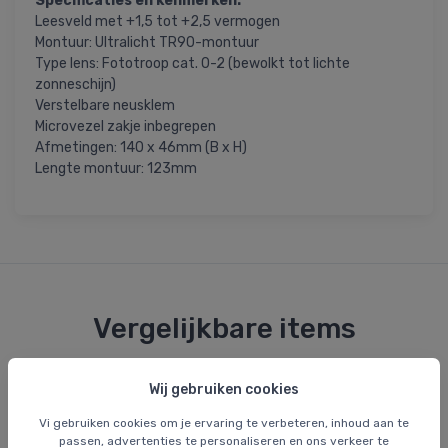
Specificaties en kenmerken:
Leesveld met +1,5 tot +2,5 vermogen
Montuur: Ultralicht TR90-montuur
Type lens: Fototroop cat. 0-2 (bewolkt tot lichte
zonneschijn)
Verstelbare neusklem
Microvezel zakje inbegrepen
Afmetingen: 140 x 46mm (B x H)
Lengte montuur: 123mm
Vergelijkbare items
Wij gebruiken cookies
Gratis bezorging
Gr
Vi gebruiken cookies om je ervaring te verbeteren, inhoud aan te
passen, advertenties te personaliseren en ons verkeer te