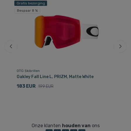
Gratis bezorging
Bespaar 8 %
OTG Skibrillen
Zo
Oakley Fall Line L, PRIZM, Matte White
De
183 EUR
3
199 EUR
Onze klanten
houden van
ons