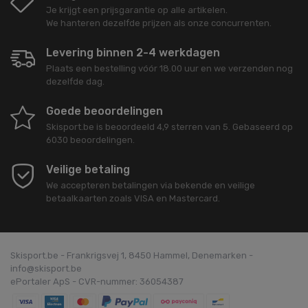
Je krijgt een prijsgarantie op alle artikelen.
We hanteren dezelfde prijzen als onze concurrenten.
Levering binnen 2-4 werkdagen
Plaats een bestelling vóór 18.00 uur en we verzenden nog
dezelfde dag.
Goede beoordelingen
Skisport.be
is beoordeeld
4,9
sterren van
5
. Gebaseerd op
6030
beoordelingen.
Veilige betaling
We accepteren betalingen via bekende en veilige
betaalkaarten zoals VISA en Mastercard.
Skisport.be - Frankrigsvej 1, 8450 Hammel, Denemarken -
info@skisport.be
ePortaler ApS - CVR-nummer: 36054387