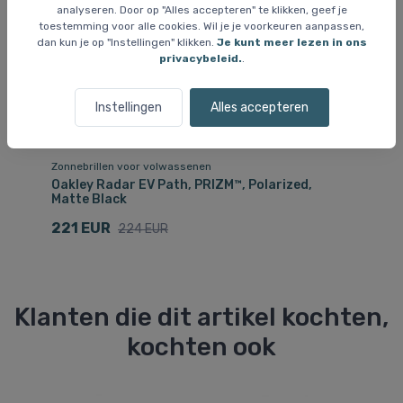
analyseren. Door op "Alles accepteren" te klikken, geef je
toestemming voor alle cookies. Wil je je voorkeuren aanpassen,
dan kun je op "Instellingen" klikken.
Je kunt meer lezen in ons
privacybeleid.
.
Instellingen
Alles accepteren
Zonnebrillen voor volwassenen
Zo
Oakley Radar EV Path, PRIZM™, Polarized,
Oa
Matte Black
1
221 EUR
224 EUR
Klanten die dit artikel kochten,
kochten ook