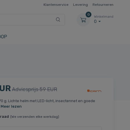
Klantenservice
Levering
Retourneren
0
Winkelmand
0
OOP
EUR
Adviesprijs 59 EUR
0 g. Lichte helm met LED-licht, insectennet en goede
.
Meer lezen
rraad
(We verzenden elke werkdag)