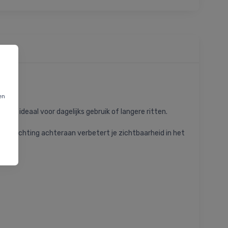
en
hij ideaal voor dagelijks gebruik of langere ritten.
verlichting achteraan verbetert je zichtbaarheid in het