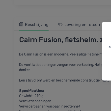
Beschrijving
Levering en retourneren
Cairn Fusion, fietshelm, zw
a
De Cairn Fusion is een moderne, veelzijdige fietshelm die 
De ventilatieopeningen zorgen voor verkoeling. Het geïnt
donker.
Een stijlvol ontwerp en beschermende constructie make
Specificaties:
Gewicht: 270 g
Ventilatieopeningen
Verwijderbaar en wasbaar insectennet