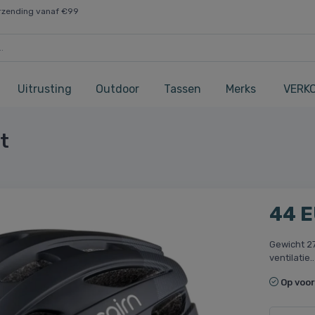
rzending vanaf €99
Uitrusting
Outdoor
Tassen
Merks
VERK
t
44 
Gewicht 27
ventilatie.
Op voo