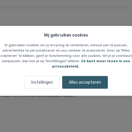
Prijsgarantie
Wie zijn wij?
Wij gebruiken cookies
art
Vi gebruiken cookies om je ervaring te verbeteren, inhoud aan te passen,
advertenties te personaliseren en ons verkeer te analyseren. Door op "Alles
ccepteren" te klikken, geef je toestemming voor alle cookies. Wil je je voorkeur
aanpassen, dan kun je op "Instellingen" klikken.
Je kunt meer lezen in ons
lichtgewicht combineert met praktische kenmerken. Met slechts 270 g is 
privacybeleid.
.
egreerde insectennet is wasbaar en verwijderbaar. De afneembare LED-
Instellingen
Alles accepteren
n deze helm tot een betrouwbare keuze.