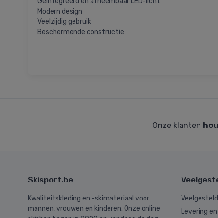
Geïntegreerd en afneembaar LED-licht
Modern design
Veelzijdig gebruik
Beschermende constructie
Onze klanten
hou
Skisport.be
Veelgest
Kwaliteitskleding en -skimateriaal voor
Veelgestel
mannen, vrouwen en kinderen. Onze online
Levering en