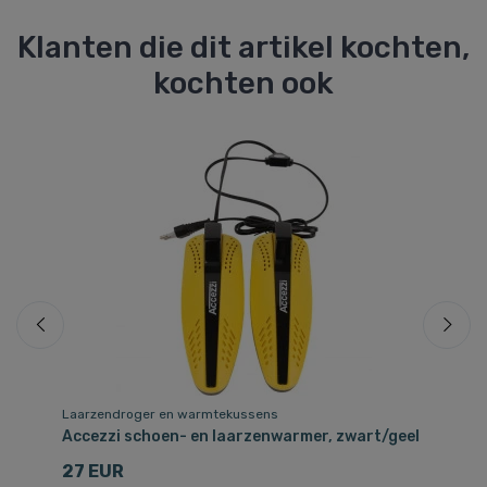
Klanten die dit artikel kochten,
kochten ook
Laarzendroger en warmtekussens
Sk
Accezzi schoen- en laarzenwarmer, zwart/geel
Fa
27 EUR
2