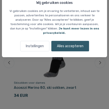
Wij gebruiken cookies
Vergelijkbare items
Vi gebruiken cookies om je ervaring te verbeteren, inhoud aan te
passen, advertenties te personaliseren en ons verkeer te
analyseren. Door op "Alles accepteren" te klikken, geef je
toestemming voor alle cookies. Wil je je voorkeuren aanpassen,
dan kun je op "Instellingen" klikken.
Je kunt meer lezen in ons
privacybeleid.
.
Instellingen
Alles accepteren
Skisokken voor dames
Sk
Accezzi Merino 80, ski sokken, zwart
Ca
34 EUR
1