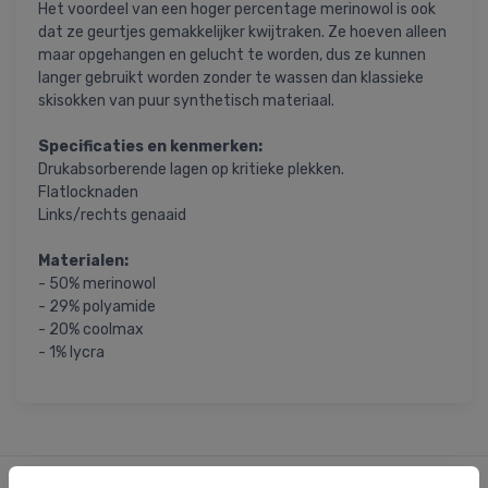
Het voordeel van een hoger percentage merinowol is ook
dat ze geurtjes gemakkelijker kwijtraken. Ze hoeven alleen
maar opgehangen en gelucht te worden, dus ze kunnen
langer gebruikt worden zonder te wassen dan klassieke
skisokken van puur synthetisch materiaal.
Specificaties en kenmerken:
Drukabsorberende lagen op kritieke plekken.
Flatlocknaden
Links/rechts genaaid
Materialen:
- 50% merinowol
- 29% polyamide
- 20% coolmax
- 1% lycra