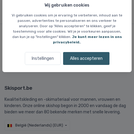
Wij gebruiken cookies
Vi gebruiken cookies om je ervaring te verbeteren, inhoud aan te
passen, advertenties te personaliseren en ons verkeer te
analyseren. Door op "Alles accepteren" te klikken, geef je
toestemming voor alle cookies. Wil je je voorkeuren aanpassen,
dan kun je op "Instellingen" klikken.
Je kunt meer lezen in ons
Onze klanten
houden van
ons
privacybeleid.
.
Meer dan
500,000 klanten
sinds 2003.
Instellingen
Alles accepteren
Skisport.be
Kwaliteitskleding en -skimateriaal voor mannen, vrouwen en
kinderen. Onze online skishop begon in 2000 en vandaag de dag
bieden we meer dan 80 bekende merken met snelle levering.
België (Nederlands) (EUR)