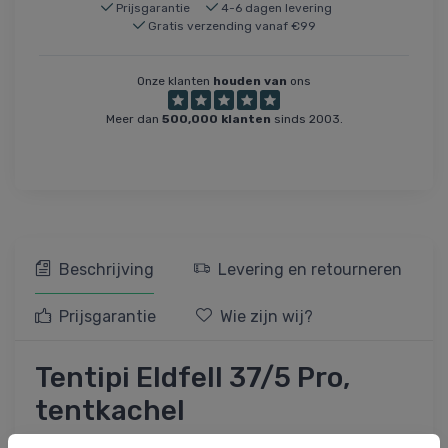
Prijsgarantie
4-6 dagen levering
Gratis verzending vanaf €99
Onze klanten
houden van
ons
Meer dan
500,000 klanten
sinds 2003.
Beschrijving
Levering en retourneren
Prijsgarantie
Wie zijn wij?
Tentipi Eldfell 37/5 Pro,
tentkachel