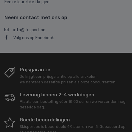
Een retouretiket krijgen
Neem contact met ons op
info@skisport.be
Volg ons op Facebook
Prijsgarantie
Je krijgt een prijsgarantie op alle artikelen.
We hanteren dezelfde prijzen als onze concurrenten.
Levering binnen 2-4 werkdagen
Plaats een bestelling vóór 18.00 uur en we verzenden nog
dezelfde dag.
Goede beoordelingen
Skisport.be
is beoordeeld
4,9
sterren van
5
. Gebaseerd op