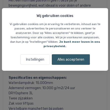
Met een normale pasvorm geeft deze jas je
bewegingsvrijheid, wat ideaal is voor skiën of andere
winterse activiteiten. Verstelbare manchetten bij de
Wij gebruiken cookies
polsen zorgen voor een pasvorm op maat.
Vi gebruiken cookies om je ervaring te verbeteren, inhoud aan te
De jas is voorzien van verschillende zakken, waaronder
passen, advertenties te personaliseren en ons verkeer te
twee zijzakken, een liftpaszakje en een binnenzak. Deze
analyseren. Door op "Alles accepteren" te klikken, geef je
zakken bieden handige opbergruimte voor je waardevolle
toestemming voor alle cookies. Wil je je voorkeuren aanpassen,
spullen.
dan kun je op "Instellingen" klikken.
Je kunt meer lezen in ons
privacybeleid.
.
De sneeuwvanger houdt sneeuw buiten, terwijl de PFC-
vrije DWR-behandeling zorgt voor waterafstotendheid op
Instellingen
Alles accepteren
een milieuvriendelijke manier. Deze jas is de voor de hand
liggende keuze voor elke skiër of winterliefhebber.
Specificaties en eigenschappen:
Waterdampdruk: 15.000mm
Ademend vermogen: 10.000 g/m2/24 uur
DRYOsphere 3L
Twee zijzakken
Zak voor liftpas
Verstelbare manchetten bij polsen