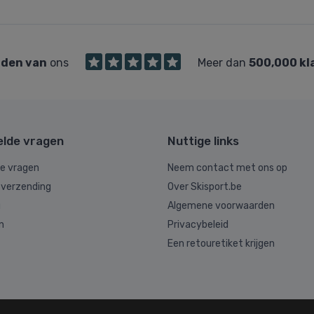
den van
ons
Meer dan
500,000 kl
elde vragen
Nuttige links
de vragen
Neem contact met ons op
 verzending
Over Skisport.be
g
Algemene voorwaarden
n
Privacybeleid
Een retouretiket krijgen