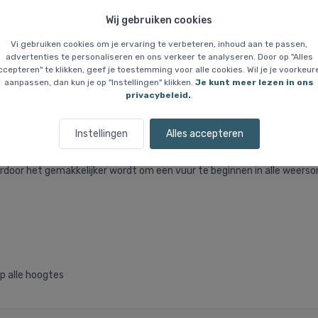
Wij gebruiken cookies
Vi gebruiken cookies om je ervaring te verbeteren, inhoud aan te passen,
advertenties te personaliseren en ons verkeer te analyseren. Door op "Alles
Prijsgarantie
Wie zijn wij?
ccepteren" te klikken, geef je toestemming voor alle cookies. Wil je je voorkeur
aanpassen, dan kun je op "Instellingen" klikken.
Je kunt meer lezen in ons
privacybeleid.
.
, Vuurstarter
Instellingen
Alles accepteren
die een veilige en handige manier biedt om vuur te maken in alle w
oor het gemakkelijker wordt om een vuur te beginnen in alle weerso
p alle hoogtes