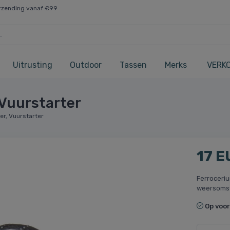
rzending vanaf €99
Uitrusting
Outdoor
Tassen
Merks
VERK
 Vuurstarter
er, Vuurstarter
17 E
Ferroceriu
weersoms
Op voo