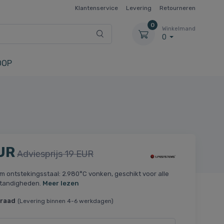
Klantenservice
Levering
Retourneren
0
Winkelmand
0
OOP
UR
Adviesprijs 19 EUR
m ontstekingsstaal: 2.980°C vonken, geschikt voor alle
tandigheden.
Meer lezen
rraad
(Levering binnen 4-6 werkdagen)