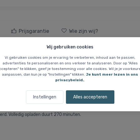
Prijsgarantie
Wie zijn wij?
Wij gebruiken cookies
hoofdlamp, camo
Vi gebruiken cookies om je ervaring te verbeteren, inhoud aan te passen,
advertenties te personaliseren en ons verkeer te analyseren. Door op "Alles
mp voor veeleisende gebruikers. De lamp beschikt over drie helderhe
ccepteren" te klikken, geef je toestemming voor alle cookies. Wil je je voorkeur
aanpassen, dan kun je op "Instellingen" klikken.
Je kunt meer lezen in ons
privacybeleid.
.
ie past de lamp automatisch de lichtsterkte aan zonder handmatige 
erde draaimechanisme. Het rode, groene en blauwe voorlicht is ideaal
Instellingen
Alles accepteren
gen stof en water – functioneert tot 1,5 meter diep gedurende 30 
erd. Volledig opladen duurt 270 minuten.