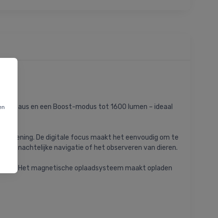
idsniveaus en een Boost-modus tot 1600 lumen – ideaal
en
bediening. De digitale focus maakt het eenvoudig om te
 voor nachtelijke navigatie of het observeren van dieren.
minuten. Het magnetische oplaadsysteem maakt opladen