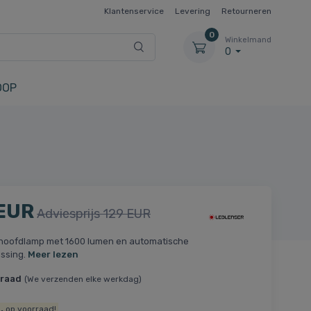
Klantenservice
Levering
Retourneren
0
Winkelmand
0
OOP
 EUR
Adviesprijs 129 EUR
 hoofdlamp met 1600 lumen en automatische
assing.
Meer lezen
rraad
(We verzenden elke werkdag)
.
op voorraad!