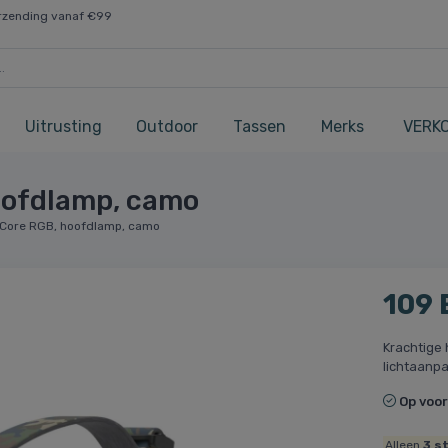
rzending vanaf €99
Uitrusting
Outdoor
Tassen
Merks
VERK
oofdlamp, camo
 Core RGB, hoofdlamp, camo
109
Krachtige
lichtaanp
Op voo
Alleen
3
st