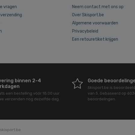
de vragen
Neem contact met ons op
 verzending
Over Skisport.be
g
Algemene voorwaarden
n
Privacybeleid
Een retouretiket krijgen
vering binnen 2-4
Goede beoordeling
rkdagen
Skisport.be
is beoordeel
ats een bestelling vóór 18.00 uur
van
5
. Gebaseerd op
603
we verzenden nog dezelfde dag.
beoordelingen.
skisport.be